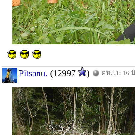
Pitsanu.
(12997
)
คห.91: 16 มิ