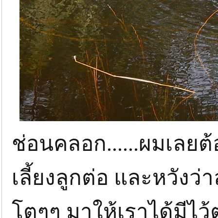
ช่อนคลอก......ผมเลยต้
เลี้ยงลูกต่อ และหวังว่
โตๆๆ มาให้เราได้มีไว