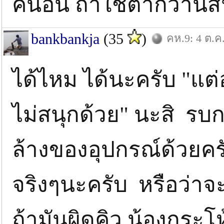
คนอื่น ถ้าใช้ต่ำกว่านี
bankbankja
(35
)
คห.9: 4 ต.ค
ได้ไหม ได้นะครับ "แต
ไม่สนุกด้วย" นะสิ ร
ล้างของอุปกรณ์ด้วยครั
จริงๆนะครับ หรือว่าจ
ถ้ามันผิดคิว น้องกระโ