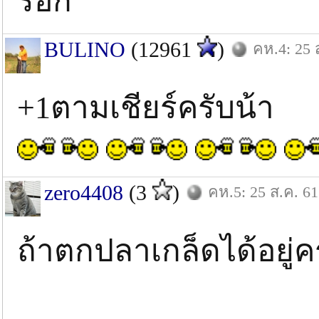
รอก
BULINO
(12961
)
คห.4: 25 
+1ตามเชียร์ครับน้า
zero4408
(3
)
คห.5: 25 ส.ค. 61
ถ้าตกปลาเกล็ดได้อยู่ค