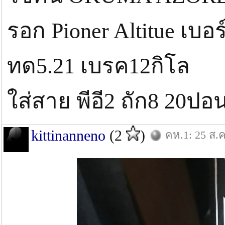
รอก Pioner Altitue เบอ
ทด5.21 เบรค12กิโล
ใส่สาย พีอี2 ถัก8 20ปอ
kittinanneno
(2
)
คห.1: 25 ส.ค