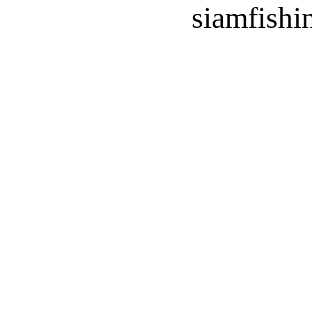
siamfish