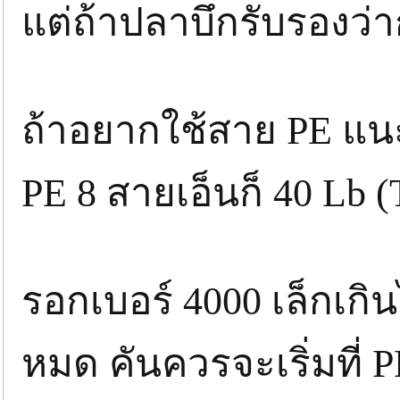
แต่ถ้าปลาบึกรับรองว่า
ถ้าอยากใช้สาย PE แนะน
PE 8 สายเอ็นก็ 40 Lb (T
รอกเบอร์ 4000 เล็กเกิน
หมด คันควรจะเริ่มที่ P