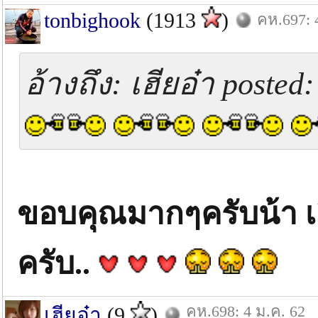
tonbighook
(1913
)
คห.697: 
อ้างถึง: เฮียอ๋า posted
ขอบคุณมากๆครับน้า เฮ
ครับ..
คห.698: 4 ม.ค. 62
เฮียอ๋า
(9
)