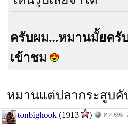
ครับผม...หมานมั้ยครั
เข้าชม
หมานแต่ปลากระสูบคั
tonbighook
(1913
)
คห.695: 