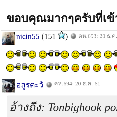
ขอบคุณมากๆครับที่เข
nicin55
(151
)
คห.693: 20 ธ.ค.
คห.694: 20 ธ.ค. 61
อสูรตะวั
อ้างถึง: Tonbighook po