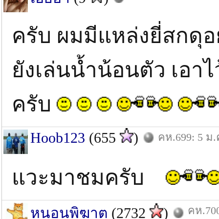
ครับ ผมมีแหล่งยี่สกดุอย
ยังเล่นน้ำน้อนตัว เอา
ครับ
Hoob123
(655
)
คห.699: 5 ม.
แวะมาชมครับ
คห.700
หนอนพิฆาต
(2732
)