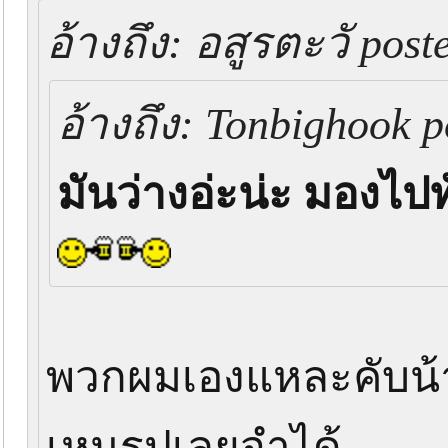
อ้างถึง: อสูรตะวั post
อ้างถึง: Tonbighook p
มันว่างอ่ะน่ะ มองไปทั
พวกผมเองแหละคับน้า 
เหนรูปเลยจำได้