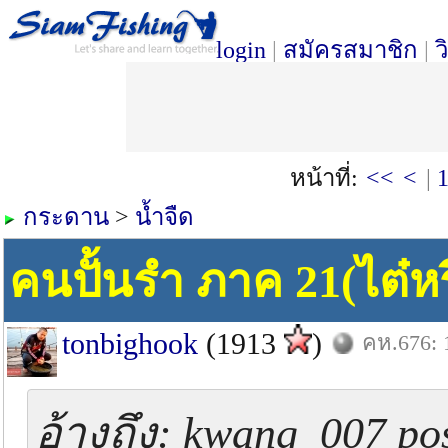
login
|
สมัครสมาชิก
|
ว
หน้าที่:
<<
<
|
กระดาน
>
น้ำจืด
คนปั้นรำ ภาค 21(ไต๋หร
tonbighook
(1913
)
คห.676: 
อ้างถึง: kwang_007 pos