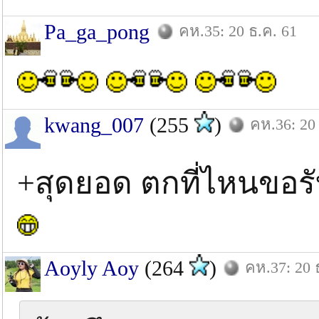
Pa_ga_pong
คห.35: 20 ธ.ค. 61
kwang_007
(255
)
คห.36: 20
+สุดยอด ตกที่ไหนขอร
Aoyly Aoy
(264
)
คห.37: 20 