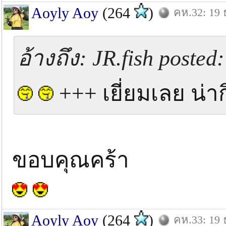
Aoyly Aoy
(264
)
คห.32: 19 
อ้างถึง: JR.fish posted
+++ เยี่ยมเลย น่
ขอบคุณคร้า
Aoyly Aoy
(264
)
คห.33: 19 