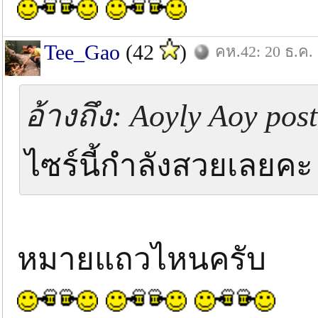
Tee_Gao
(42
)
คห.42: 20 ธ.ค.
อ้างถึง: Aoyly Aoy pos
ไซร์นี้กำลังสวยเลยคะ อ
หมายแถวไหนครับ