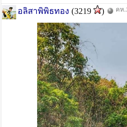
คห.3
อลิสาพิพิธทอง
(3219
)