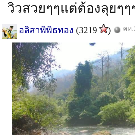
วิวสวยๆๆแต่ต้องลุยๆๆๆห
คห.3
อลิสาพิพิธทอง
(3219
)