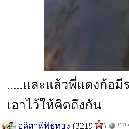
.....และแล้วพี่แดงก้อม
เอาไว้ให้คิดถึงกัน
คห.4
อลิสาพิพิธทอง
(3219
)