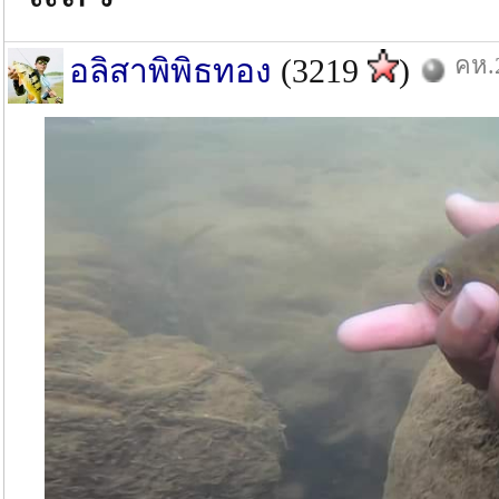
คห.2
อลิสาพิพิธทอง
(3219
)