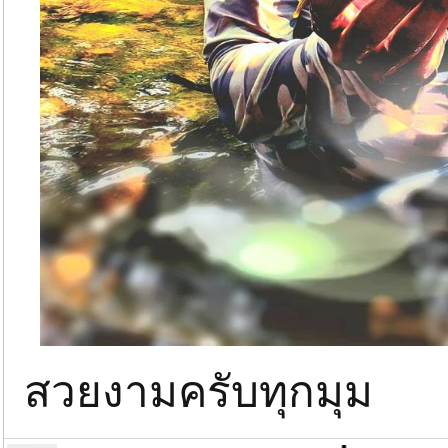
สวยงามครับทุกมุม