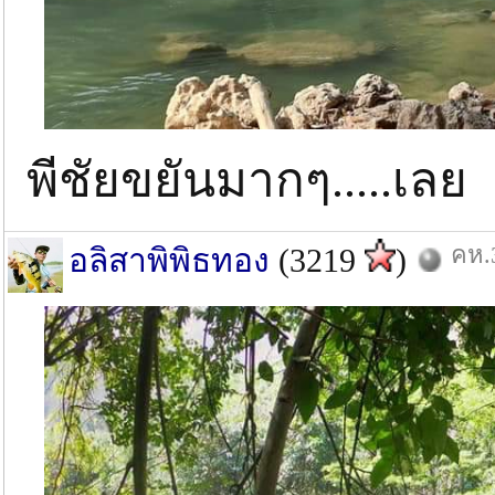
พีชัยขยันมากๆ.....เลย
คห.3
อลิสาพิพิธทอง
(3219
)