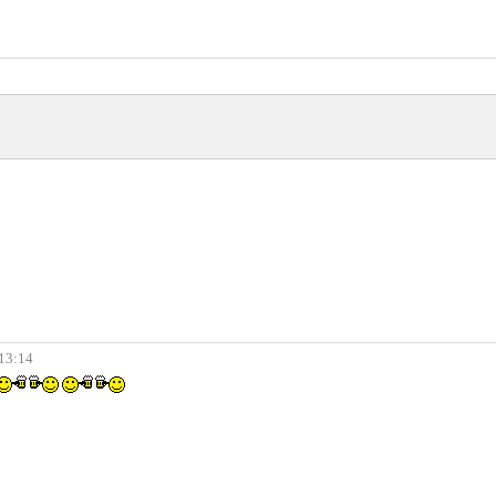
 13:14