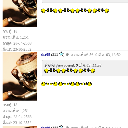
กระทู้: 18
ความเห็น: 1,251
ล่าสุด: 28-04-2568
ตั้งแต่: 23-10-2552
tha09
(355
)
ความเห็นที่ 56: 9 มี.ค. 63, 13:52
อ้างถึง: feen posted: 9 มี.ค. 63, 11:38
กระทู้: 18
ความเห็น: 1,251
ล่าสุด: 28-04-2568
ตั้งแต่: 23-10-2552
tha09
(355
)