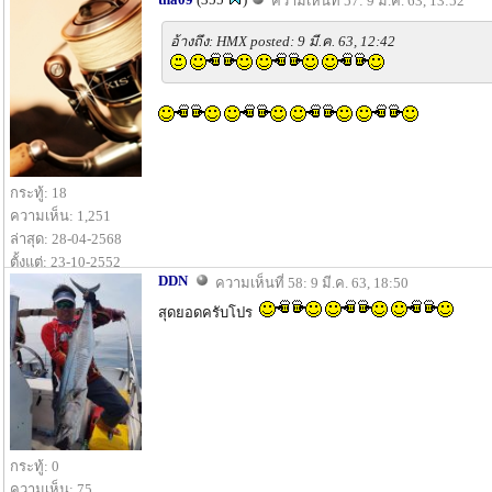
ความเห็นที่ 57: 9 มี.ค. 63, 13:52
อ้างถึง: HMX posted: 9 มี.ค. 63, 12:42
กระทู้: 18
ความเห็น: 1,251
ล่าสุด: 28-04-2568
ตั้งแต่: 23-10-2552
DDN
ความเห็นที่ 58: 9 มี.ค. 63, 18:50
สุดยอดครับโปร
กระทู้: 0
ความเห็น: 75