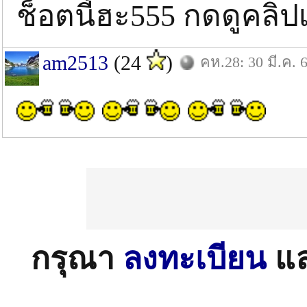
ช็อตนี้ฮะ555 กดดูคลิ
am2513
(24
)
คห.28: 30 มี.ค. 
กรุณา
ลงทะเบียน
แ