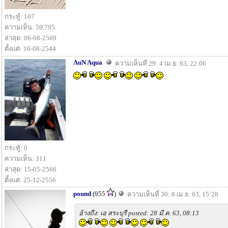
กระทู้: 107
ความเห็น: 59,795
ล่าสุด: 06-08-2569
ตั้งแต่: 16-08-2544
AuN Aqua
ความเห็นที่ 29: 4 เม.ย. 63, 22:06
กระทู้: 0
ความเห็น: 311
ล่าสุด: 15-05-2566
ตั้งแต่: 25-12-2556
pound
(955
)
ความเห็นที่ 30: 8 เม.ย. 63, 15:28
อ้างถึง: เอ สระบุรี posted: 28 มี.ค. 63, 08:13