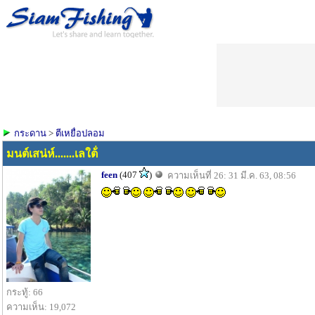
กระดาน
>
ตีเหยื่อปลอม
มนต์เสน่ห์.......เลใต้่
feen
(407
)
ความเห็นที่ 26: 31 มี.ค. 63, 08:56
กระทู้: 66
ความเห็น: 19,072