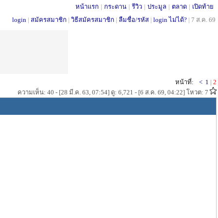
หน้าแรก
|
กระดาน
|
รีวิว
|
ประมูล
|
ตลาด
|
เปิดท้าย
login
|
สมัครสมาชิก
|
วิธีสมัครสมาชิก
|
ลืมชื่อ/รหัส
|
login ไม่ได้?
|
7 ส.ค. 69
หน้าที่:
<
1
|
2
ความเห็น: 40 - [28 มี.ค. 63, 07:54] ดู: 6,721 - [6 ส.ค. 69, 04:22] โหวต: 7