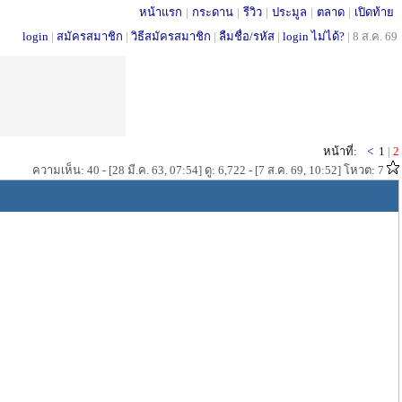
หน้าแรก
|
กระดาน
|
รีวิว
|
ประมูล
|
ตลาด
|
เปิดท้าย
login
|
สมัครสมาชิก
|
วิธีสมัครสมาชิก
|
ลืมชื่อ/รหัส
|
login ไม่ได้?
|
8 ส.ค. 69
หน้าที่:
<
1
|
2
ความเห็น: 40 - [28 มี.ค. 63, 07:54] ดู: 6,722 - [7 ส.ค. 69, 10:52] โหวต: 7