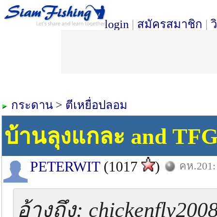
login
|
สมัครสมาชิก
|
ว
กระดาน
>
ตีเหยื่อปลอม
บ้านลุงแกละ and TF
PETERWIT
(1017
)
คห.201: 
อ้างถึง: chickenfly200