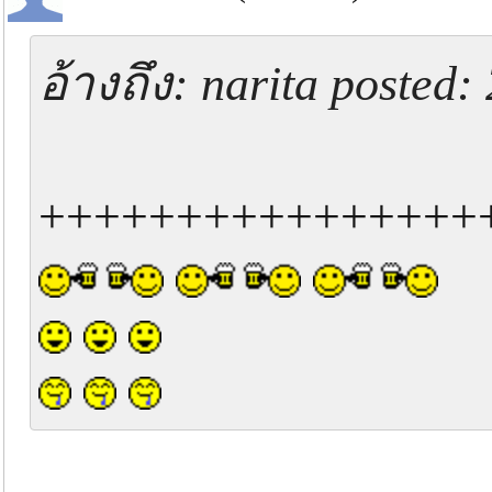
อ้างถึง: narita posted
+++++++++++++++++