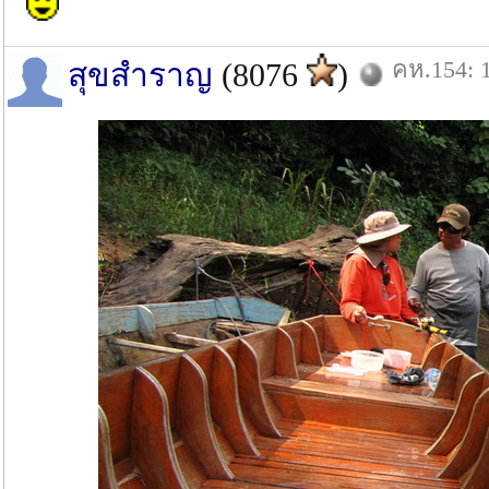
คห.154: 1
สุขสำราญ
(8076
)