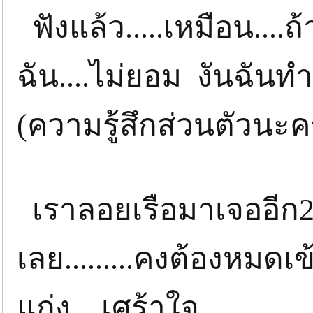
ฟังแล้ว.....เหมือน..
ฉัน....ไม่ยอม งันฉันทำล
(ความรู้สึกส่วนตัวนะค
เราลอยเรือมาเจออีก2
เลย.........คงต้องหมดเข
แก่ง....เศร้าใจ