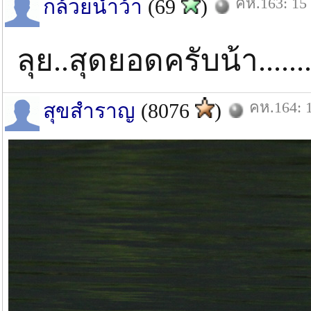
คห.163: 15 
กล้วยน้ำว้า
(69
)
ลุย..สุดยอดครับน้า.........
คห.164: 1
สุขสำราญ
(8076
)