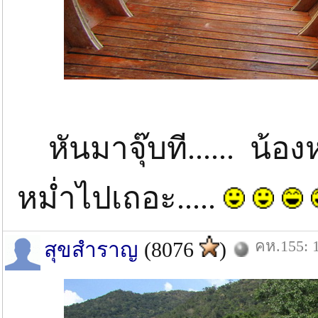
หันมาจุ๊บที...... น้อง
หม่ำไปเถอะ.....
คห.155: 1
สุขสำราญ
(8076
)