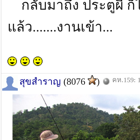
กลับมาถึง ประตูผี ก็
แล้ว.......งานเข้า...
คห.159: 1
สุขสำราญ
(8076
)