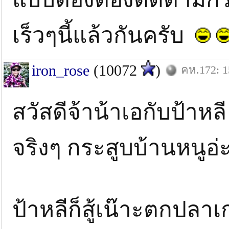
เร็วๆนี้แล้วกันครับ
iron_rose
(10072
)
คห.172: 1
สวัสดีจ้าน้าเอกับป้าหล
จริงๆ กระสูบบ้านหนูอ่
ป้าหลีก็สู้เน๊าะตกปลาเก