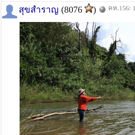
คห.156: 1
สุขสำราญ
(8076
)