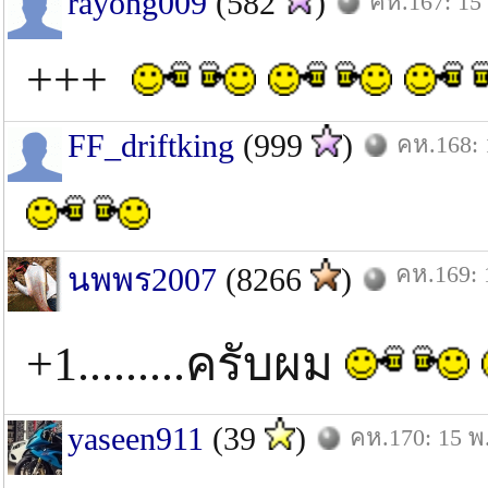
rayong009
(582
)
คห.167: 15 
+++
FF_driftking
(999
)
คห.168: 
คห.169: 
นพพร2007
(8266
)
+1.........ครับผม
yaseen911
(39
)
คห.170: 15 พ