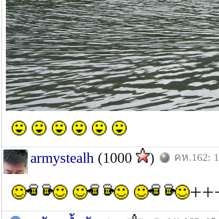
armystealh
(1000
)
คห.162: 1
++