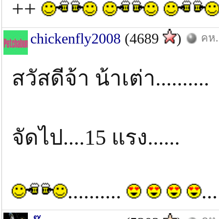
++
chickenfly2008
(4689
)
คห.
สวัสดีจ้า น้าเต่า..........
จัดไป....15 แรง......
..........
..