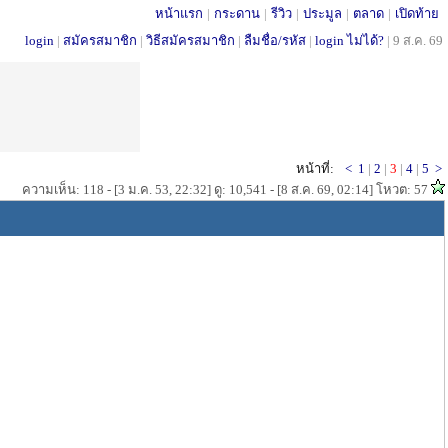
หน้าแรก
|
กระดาน
|
รีวิว
|
ประมูล
|
ตลาด
|
เปิดท้าย
login
|
สมัครสมาชิก
|
วิธีสมัครสมาชิก
|
ลืมชื่อ/รหัส
|
login ไม่ได้?
|
9 ส.ค. 69
หน้าที่:
<
1
|
2
|
3
|
4
|
5
>
ความเห็น: 118 - [3 ม.ค. 53, 22:32] ดู: 10,541 - [8 ส.ค. 69, 02:14] โหวต: 57