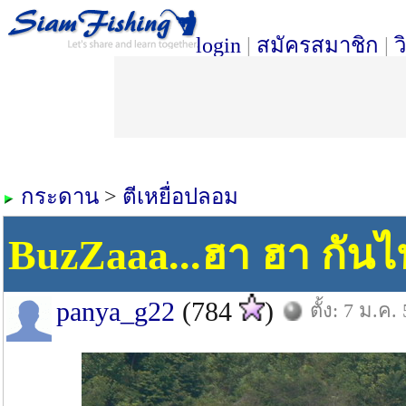
login
|
สมัครสมาชิก
|
ว
กระดาน
>
ตีเหยื่อปลอม
BuzZaaa...ฮา ฮา กันไ
panya_g22
(784
)
ตั้ง: 7 ม.ค.