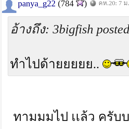
panya_g22
(784
)
คห.20: 7 ม
อ้างถึง: 3bigfish post
ทำไปด้ายยยยย..
ทามมมไป เเล้ว ครับ