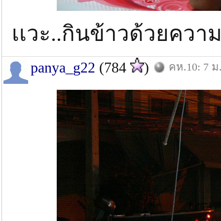
เเวะ..กินข้าวด้วยคว
panya_g22
(784
)
คห.10: 7 ม