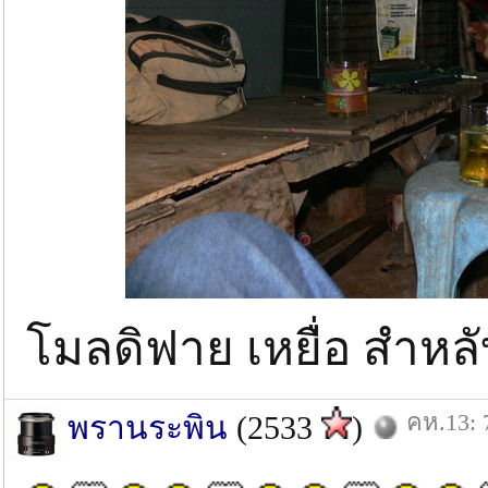
โมลดิฟาย เหยื่อ สำหล
คห.13: 
พรานระพิน
(2533
)