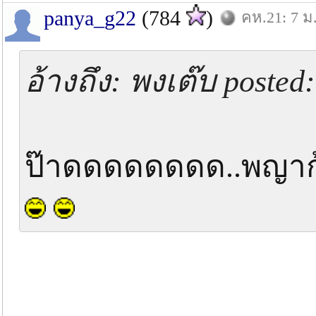
panya_g22
(784
)
คห.21: 7 ม
อ้างถึง: พงเต๊บ posted
ป๊าดดดดดดดด..พญากุ