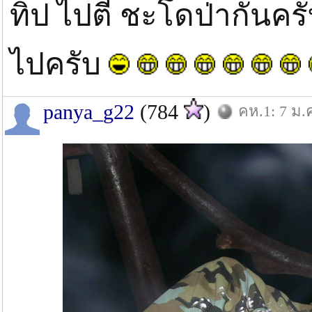
ทิป ไปตี ชะโดป่ากันค
ไปครับ
panya_g22
(784
)
คห.1: 7 ม.