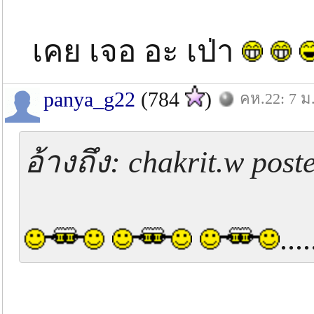
เคย เจอ อะ เป่า
panya_g22
(784
)
คห.22: 7 ม
อ้างถึง: chakrit.w pos
....