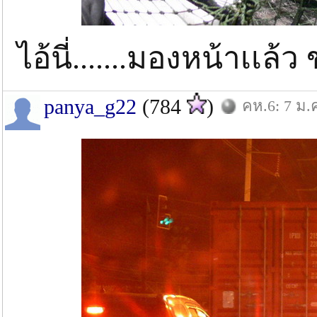
ไอ้นี่.......มองหน้าเเล้ว
panya_g22
(784
)
คห.6: 7 ม.