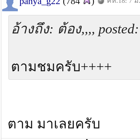
panya_g22
(784
)
คห.18: 7 ม
อ้างถึง: ต้อง,,,, poste
ตามชมครับ++++
ตาม มาเลยครับ