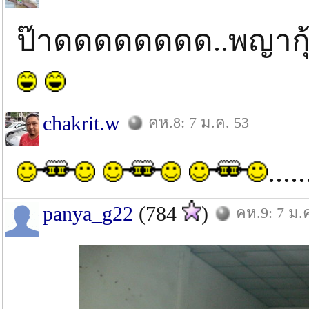
ป๊าดดดดดดดด..พญากุ
chakrit.w
คห.8: 7 ม.ค. 53
.....
panya_g22
(784
)
คห.9: 7 ม.