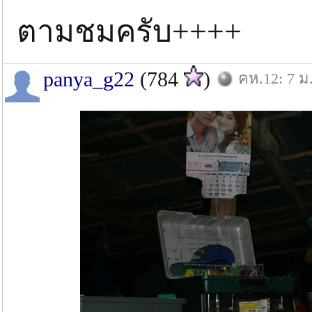
ตามชมครับ++++
panya_g22
(784
)
คห.12: 7 ม