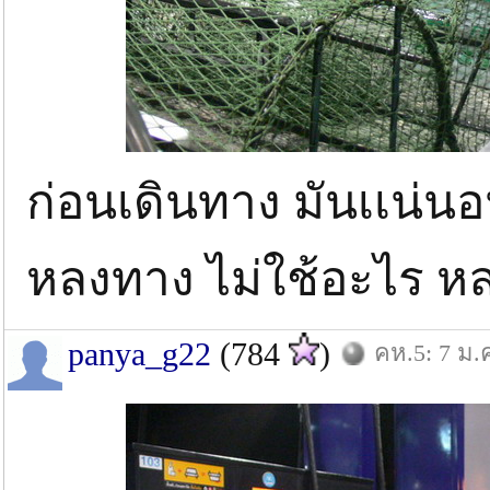
ก่อนเดินทาง มันเเน่นอน
หลงทาง ไม่ใช้อะไร 
panya_g22
(784
)
คห.5: 7 ม.