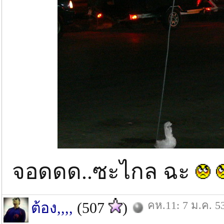
จอดดด..ซะไกล ฉะ
คห.11: 7 ม.ค. 5
ต้อง,,,,
(507
)