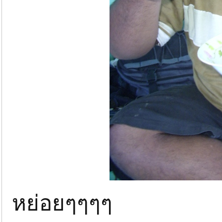
หย่อยๆๆๆๆ