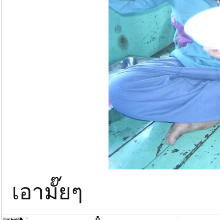
เอามั๊ยๆ