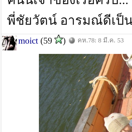
พี่ชัยวัตน์ อารมณ์ดีเ
moict
(59
)
คห.78: 8 มี.ค. 53