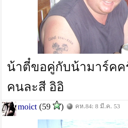
น้าตี๋ขอคู่กับน้ามาร์คค
คนละสี อิอิ
moict
(59
)
คห.84: 8 มี.ค. 53