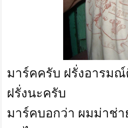
มาร์คครับ ฝรั่งอารมณ์
ฝรั่งนะครับ
มาร์คบอกว่า ผมม่าช่าย