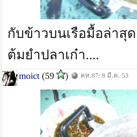
กับข้าวบนเรือมื้อล่าสุดค
ต้มยำปลาเก๋า....
moict
(59
)
คห.87: 8 มี.ค. 53