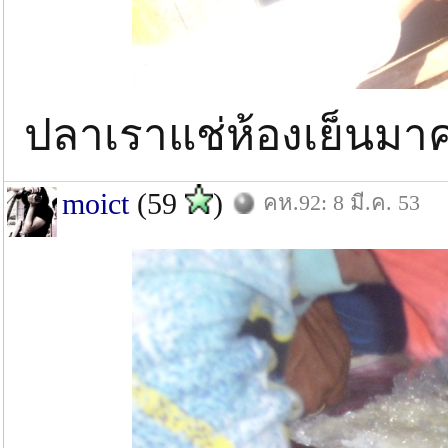
ปลาเราแช่ห้องเย็นมาครับ
moict
(59
)
คห.92: 8 มี.ค. 53