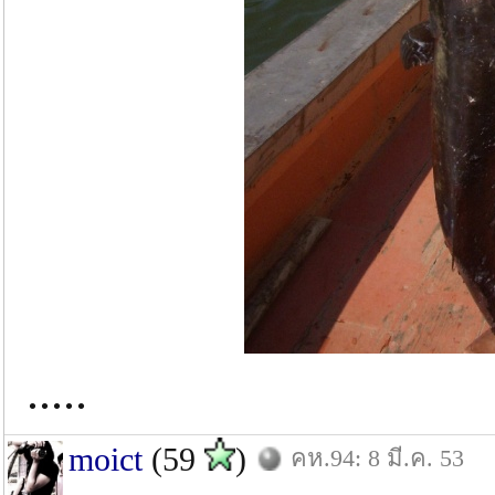
.....
moict
(59
)
คห.94: 8 มี.ค. 53