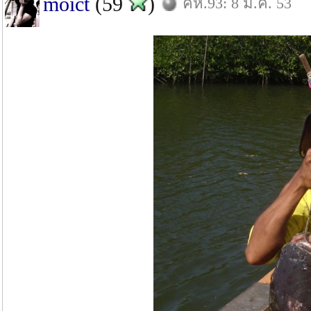
moict
(59
)
คห.93: 8 มี.ค. 53