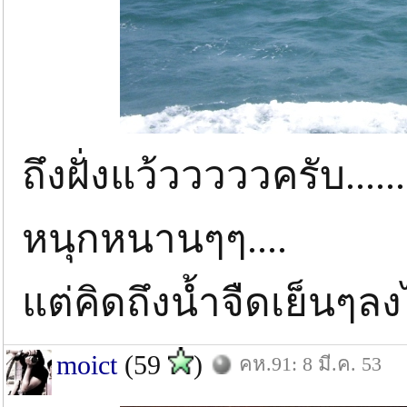
ถึงฝั่งแว้วววววครับ......
หนุกหนานๆๆ....
แต่คิดถึงน้ำจืดเย็นๆลง
moict
(59
)
คห.91: 8 มี.ค. 53