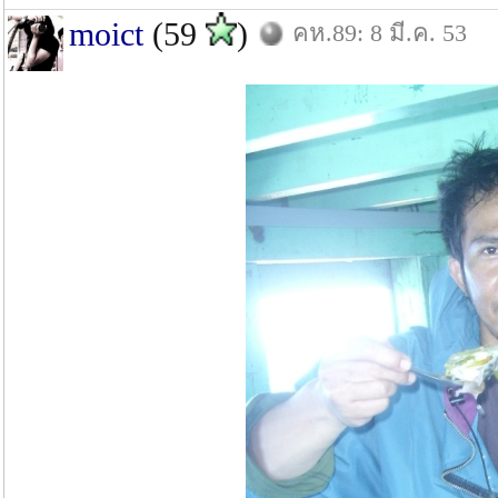
moict
(59
)
คห.89: 8 มี.ค. 53