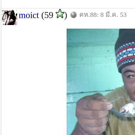
moict
(59
)
คห.88: 8 มี.ค. 53