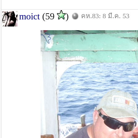
moict
(59
)
คห.83: 8 มี.ค. 53