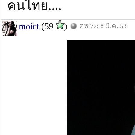
คนไทย....
moict
(59
)
คห.77: 8 มี.ค. 53