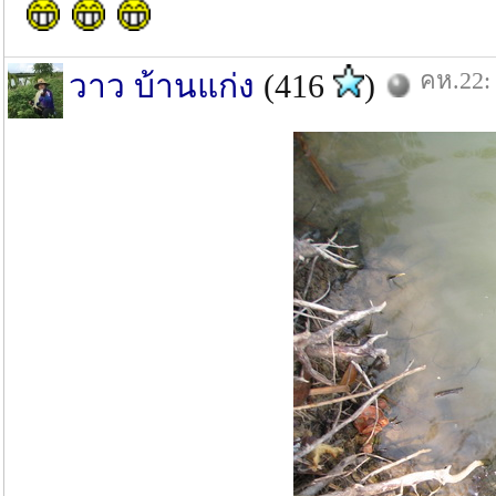
คห.22: 
วาว บ้านแก่ง
(416
)