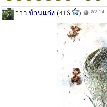
คห.24: 
วาว บ้านแก่ง
(416
)