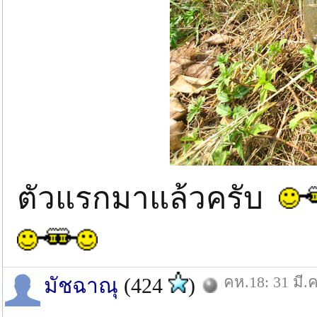
ตัวแรกมาแล้วครับ
คห.18: 31 มี.ค
มัชฉาณุ
(424
)