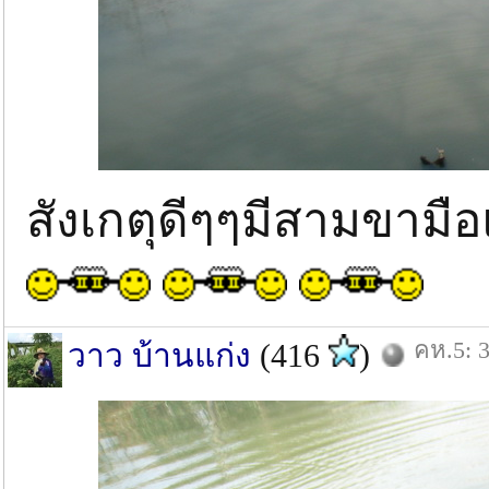
สังเกตุดีๆๆมีสามขามื
คห.5: 3
วาว บ้านแก่ง
(416
)