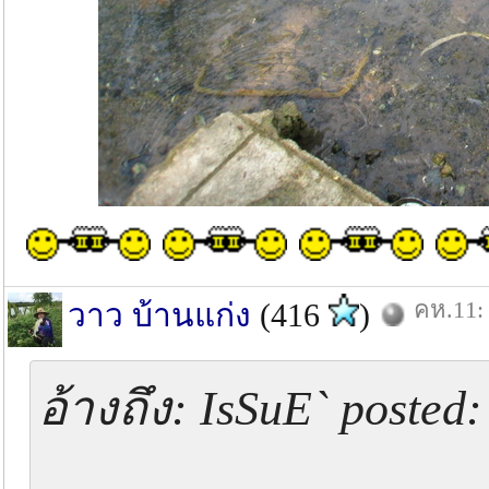
คห.11: 
วาว บ้านแก่ง
(416
)
อ้างถึง: IsSuE` posted