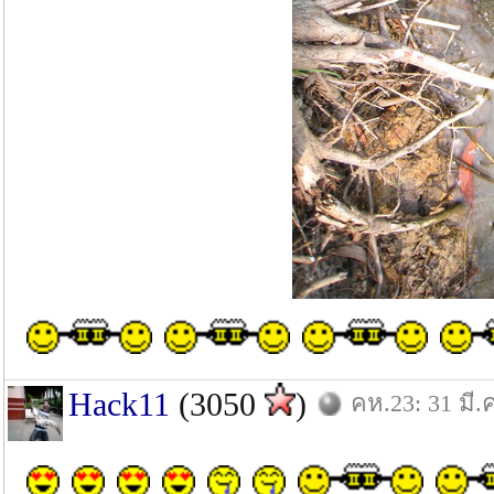
Hack11
(3050
)
คห.23: 31 มี.