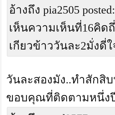
อ้างถึง pia2505 posted
เห็นความเห็นที่16คิดถ
เกียวข้าววันละ2มั่งด
วันละสองมัง..ทำสักสิ
ขอบคุณที่ติดตามหนึ่งป