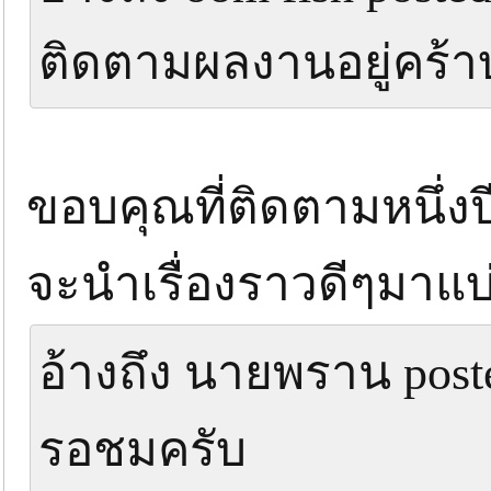
ติดตามผลงานอยู่คร้า
ขอบคุณที่ติดตามหนึ่งป
จะนำเรื่องราวดีๆมาแบ่
อ้างถึง นายพราน post
รอชมครับ