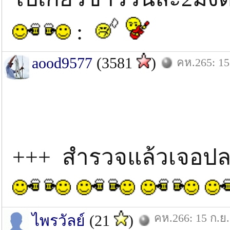
:
aood9577
(3581
)
คห.265: 15
+++ สำรวจแล้วเจอปลา
คห.266: 15 ก.ย.
ไพรวัลย์
(21
)