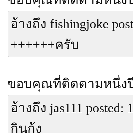
อ้างถึง fishingjoke po
++++++ครับ
ขอบคุณที่ติดตามหนึ่งป
อ้างถึง jas111 posted:
กินกุ้ง