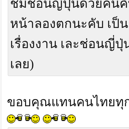
ชมช่อนญี่ปุ่นด้วยคนค
หน้าลองตกนะคับ เป็นกำ
เรื่องงาน เละช่อนญี่ป
เลย)
ขอบคุณแทนคนไทยทุกค