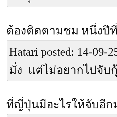
ต้องติดตามชม หนึ่งปีท
Hatari posted: 14-09-2
มั่ง แต่ไม่อยากไปจับกุ
ที่ญี่ปุ่นมีอะไรให้จับ