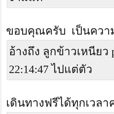
ขอบคุณครับ เป็นควา
อ้างถึง ลูกข้าวเหนียว 
22:14:47 ไปแต่ตัว
เดินทางฟรีได้ทุกเวลาค