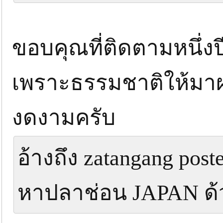
ขอบคุณที่ติดตามหนึ่ง
เพราะธรรมชาติให้มาผ
งดงามครับ
อ้างถึง zatangang post
หาปลาช่อน JAPAN ด้