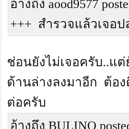
อ้างถึง aood9577 poste
+++ สำรวจแล้วเจอปลา
ช่อนยังไม่เจอครับ..แต่
ด้านล่างลงมาอีก ต้องต
ต่อครับ
อ้างถึง BULINO posted