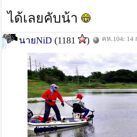
ได้เลยคับน้า
คห.104: 14 
นายNiD
(1181
)