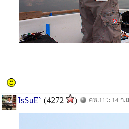
IsSuE`
(4272
)
คห.119: 14 ก.ย