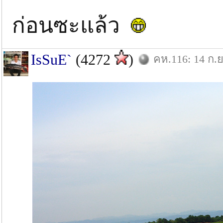
ก่อนซะแล้ว
IsSuE`
(4272
)
คห.116: 14 ก.ย