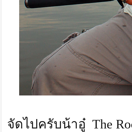
จัดไปครับน้าอู๋ The 