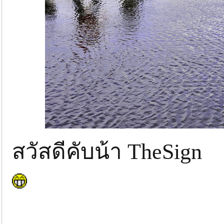
สวัสดีคับน้า TheSign