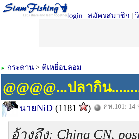
login
|
สมัครสมาชิก
|
ว
กระดาน
>
ตีเหยื่อปลอม
@@@@...ปลากิน......
คห.101: 14 
นายNiD
(1181
)
อ้างถึง: Ching CN. pos