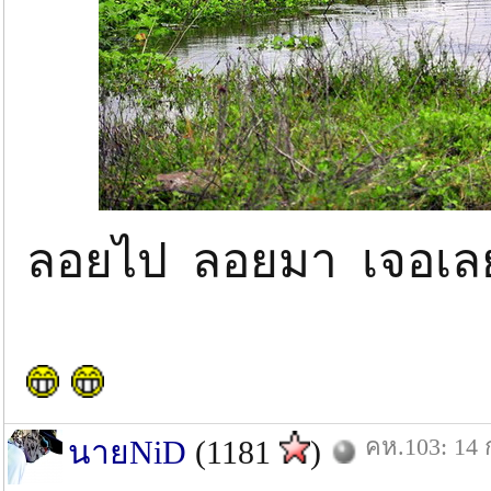
ลอยไป ลอยมา เจอเล
คห.103: 14 
นายNiD
(1181
)