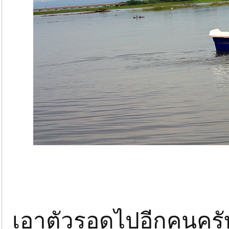
เอาตัวรอดไปอีกคนคร