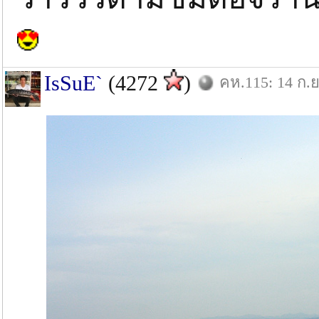
IsSuE`
(4272
)
คห.115: 14 ก.ย