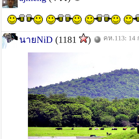
คห.113: 14 
นายNiD
(1181
)