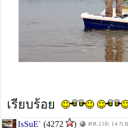
เรียบร้อย
IsSuE`
(4272
)
คห.118: 14 ก.ย