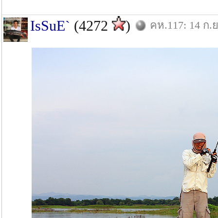
IsSuE`
(4272
)
คห.117: 14 ก.ย