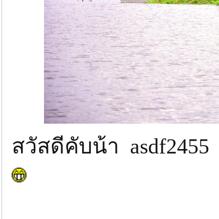
สวัสดีคับน้า asdf2455