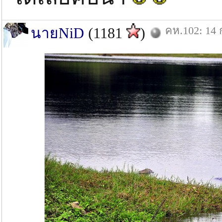
คห.102: 14 
นายNiD
(1181
)