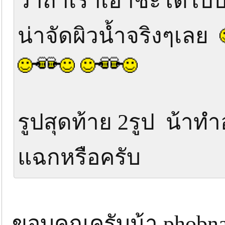
ว่าถ้าเราเอาชะโดไปป
น่าจัดผิวน้ำจริงๆเลย
รูปสุดท้าย 2รูป น้าทำ
แฉกหรือครับ
ขอบคุณครับน้า phobna