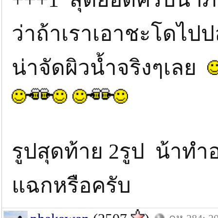
ว่าถ้าเราเอาชะโดไปปล
น่าจัดผิวน้ำจริงๆเลย
รูปสุดท้าย 2รูป น้าทำ
แฉกหรือครับ