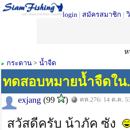
login
|
สมัครสมาชิก
|
ว
หน
กระดาน
>
น้ำจืด
ทดสอบหมายน้ำจืดใน..ญี
exjang
(99
)
คห.276: 14 ต.ค. 5
สวัสดีครับ น้าภัค ซัง