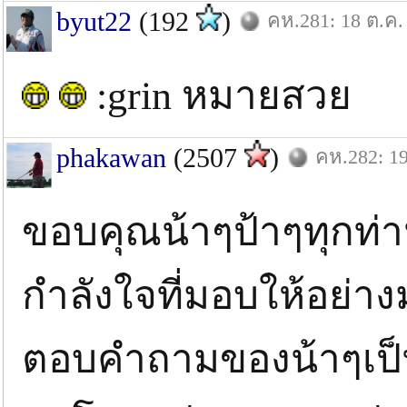
byut22
(192
)
คห.281: 18 ต.ค.
:grin หมายสวย
phakawan
(2507
)
คห.282: 19
ขอบคุณน้าๆป้าๆทุกท่า
กำลังใจที่มอบให้อย่างม
ตอบคำถามของน้าๆเป็น