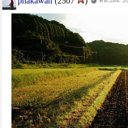
phakawan
(2507
)
คห.284: 20