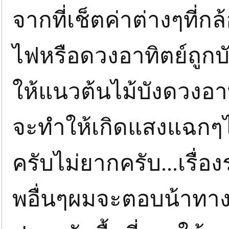
จากที่เช็ตค่าต่างๆที่ก
ไฟหรือดวงอาทิตย์ถูก
ให้แนวต้นไม้บังดวงอาท
จะทำให้เกิดแสงแฉกๆไ
ครับไม่ยากครับ...เรื่
พอื่นๆผมจะตอบน้าทางเ