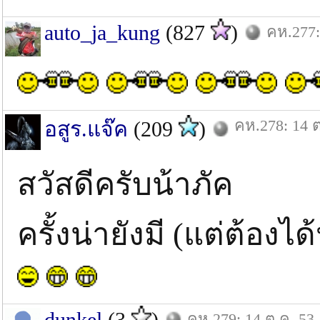
auto_ja_kung
(827
)
คห.277:
คห.278: 14 ต
อสูร.แจ๊ค
(209
)
สวัสดีครับน้าภัค
ครั้งน่ายังมี (แต่ต้องได
dunkel
(3
)
คห.279: 14 ต.ค. 53