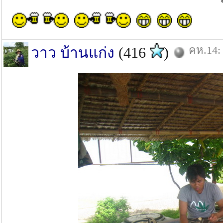
คห.14: 
วาว บ้านแก่ง
(416
)