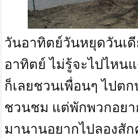
วันอาทิตย์วันหยุดวันเ
อาทิตย์ ไม่รู้จะไปไห
ก็เลยชวนเพื่อนๆ ไปต
ชวนชม แต่พักพวกอยากไ
มานานอยากไปลองสักครั