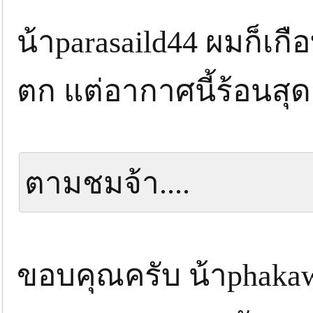
น้าparasaild44 ผมก็เก
ตก แต่อากาศนี้ร้อนสุ
ตามชมจ้า....
ขอบคุณครับ น้าphakaw