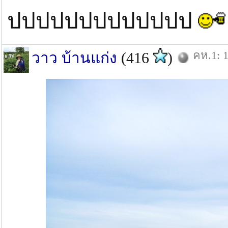
ปปปปปปปปปปปปป
คห.1: 1
วาว บ้านแก่ง
(416
)