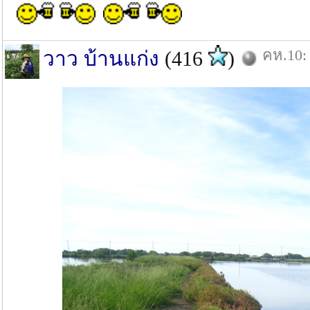
คห.10: 
วาว บ้านแก่ง
(416
)