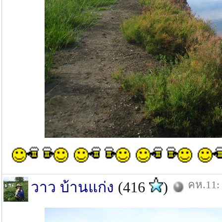
คห.11: 
วาว บ้านแก่ง
(416
)