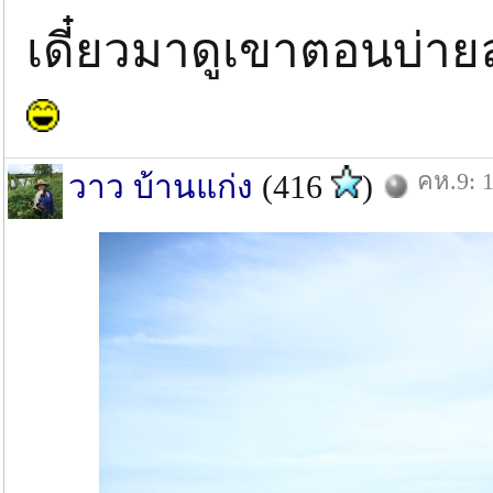
เดี๋ยวมาดูเขาตอนบ่าย
คห.9: 1
วาว บ้านแก่ง
(416
)