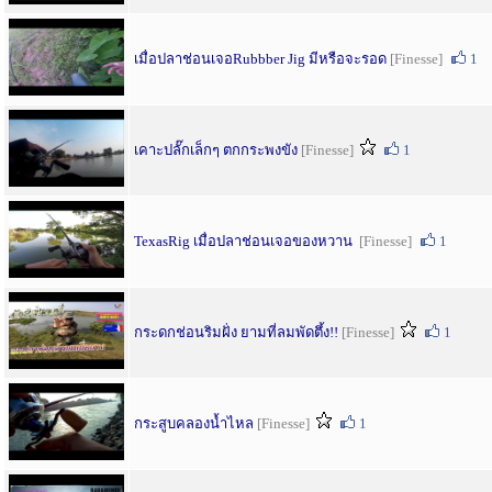
เมื่อปลาช่อนเจอRubbber Jig มีหรือจะรอด
[Finesse]
1
เคาะปลั๊กเล็กๆ ตกกระพงขัง
[Finesse]
1
TexasRig เมื่อปลาช่อนเจอของหวาน
[Finesse]
1
กระดกช่อนริมฝั่ง ยามที่ลมพัดตึ้ง!!
[Finesse]
1
กระสูบคลองน้ำไหล
[Finesse]
1