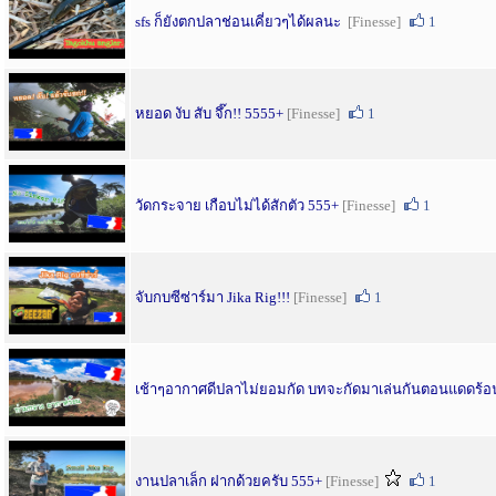
sfs ก็ยังตกปลาช่อนเคี่ยวๆได้ผลนะ
[Finesse]
1
หยอด งับ สับ จึ๊ก!! 5555+
[Finesse]
1
วัดกระจาย เกือบไม่ได้สักตัว 555+
[Finesse]
1
จับกบซีซ่าร์มา Jika Rig!!!
[Finesse]
1
เช้าๆอากาศดีปลาไม่ยอมกัด บทจะกัดมาเล่นกันตอนแดดร้อน
งานปลาเล็ก ฝากด้วยครับ 555+
[Finesse]
1