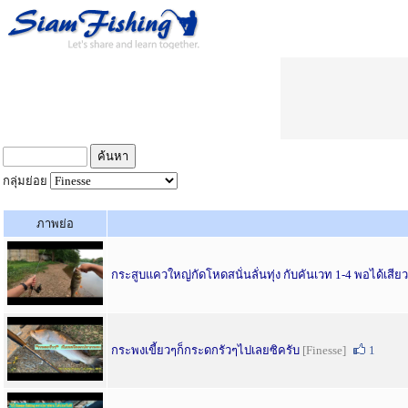
กลุ่มย่อย
ภาพย่อ
กระสูบแควใหญ่กัดโหดสนั่นลั่นทุ่ง กับคันเวท 1-4 พอได้เสี
กระพงเขี้ยวๆก็กระดกรัวๆไปเลยซิครับ
[Finesse]
1