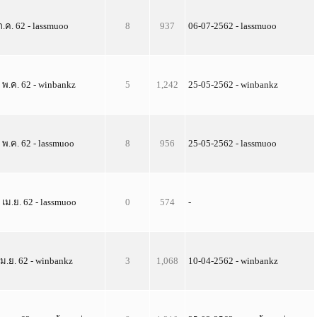
ก.ค. 62 - lassmuoo
8
937
06-07-2562 - lassmuoo
 พ.ค. 62 - winbankz
5
1,242
25-05-2562 - winbankz
 พ.ค. 62 - lassmuoo
8
956
25-05-2562 - lassmuoo
 เม.ย. 62 - lassmuoo
0
574
-
เม.ย. 62 - winbankz
3
1,068
10-04-2562 - winbankz