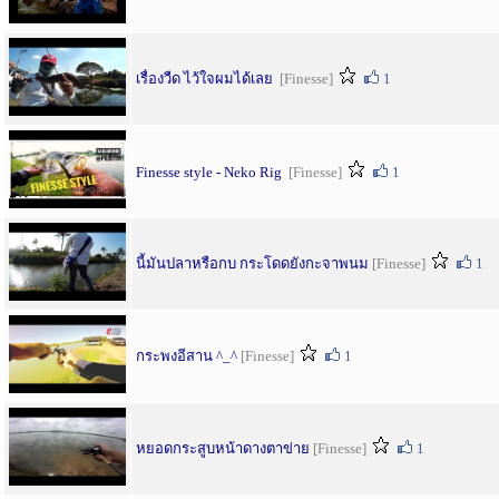
เรื่องวืด ไว้ใจผมได้เลย
[Finesse]
1
Finesse style - Neko Rig
[Finesse]
1
นี้มันปลาหรือกบ กระโดดยังกะจาพนม
[Finesse]
1
กระพงอีสาน ^_^
[Finesse]
1
หยอดกระสูบหน้าดางตาข่าย
[Finesse]
1