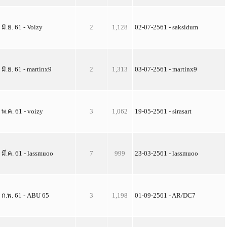
 มิ.ย. 61 - Voizy
2
1,128
02-07-2561 - saksidum
 มิ.ย. 61 - martinx9
2
1,313
03-07-2561 - martinx9
 พ.ค. 61 - voizy
3
1,062
19-05-2561 - sirasart
 มี.ค. 61 - lassmuoo
7
999
23-03-2561 - lassmuoo
 ก.พ. 61 - ABU 65
3
1,198
01-09-2561 - AR/DC7