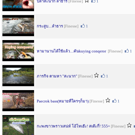
ปลาสะนาก ลำธาร
[Finesse]
1
กระสูบ....ลำธาร
[Finesse]
1
หามานานได้ใช้เเล้ว....คันkuying conqeror
[Finesse]
1
ภารกิจ ตามหา "สะนาก"
[Finesse]
1
Paecrok bass(หมายที่ใครๆก็มา)
[Finesse]
1
กะพงขาวพราวเสน่ห์ โอ้โหเฮ๊ะ! สเด๊ะกี่! 555+
[Finesse]