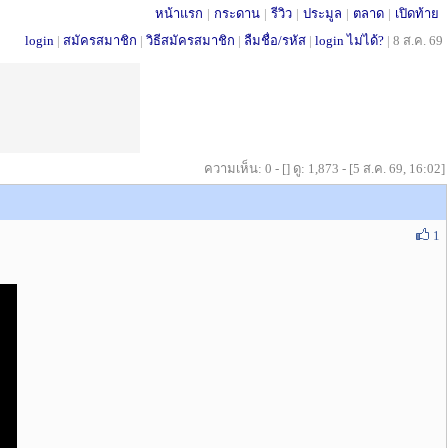
หน้าแรก
|
กระดาน
|
รีวิว
|
ประมูล
|
ตลาด
|
เปิดท้าย
login
|
สมัครสมาชิก
|
วิธีสมัครสมาชิก
|
ลืมชื่อ/รหัส
|
login ไม่ได้?
|
8 ส.ค. 69
ความเห็น: 0 - [] ดู: 1,873 - [5 ส.ค. 69, 16:02]
1