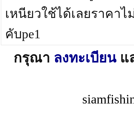
เหนียวใช้ได้เลยราคาไ
คับpe1
กรุณา
ลงทะเบียน
แ
siamfish