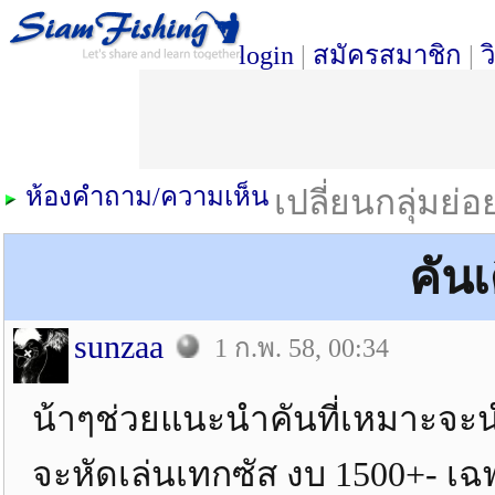
login
|
สมัครสมาชิก
|
ว
ห้องคำถาม/ความเห็น
เปลี่ยนกลุ่มย่
คัน
sunzaa
1 ก.พ. 58, 00:34
น้าๆช่วยแนะนำคันที่เหมาะจะ
จะหัดเล่นเทกซัส งบ 1500+- เฉพ