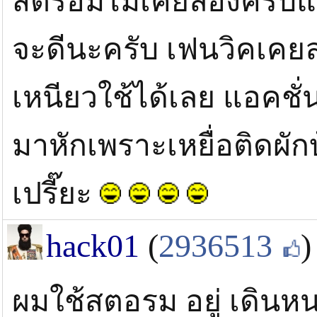
สตรอมไม่เคยลองครับแต่ผ
จะดีนะครับ เฟนวิคเคย
เหนียวใช้ได้เลย แอคชั่
มาหักเพราะเหยื่อติดผักบ
เปรี๊ยะ
hack01
(
2936513
)
ผมใช้สตอรม อยู่ เดินห