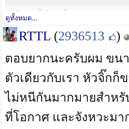
ถ้าใครมือขึ้นในวันนั้นๆ มันก็จะกัดอยู่แต่
ดูทั้งหมด...
RTTL
(
2936513
)
อันนี้เรื่องจริง 100 % ไม่มีนักตกปลาบุฟเฟ่ท
กิง ตีกิง ตีกรอแบบโง่ ๆ ก็กิง..........อีกรายต
ตอบยากนะครับผม ขนาดคน
เจิ็คเป็นจังหวะ แบบกัดแน่ ผลออกมา ตีกริบ
ตัวเดียวกับเรา หัวจิ๊ก
มันอยู่ที่จังหวะ และดวง ส่วนฝีมือมีดีกันทุก
ไม่หนีกันมากมายสำหรับป
ที่โอกาศ และจังหวะมาก