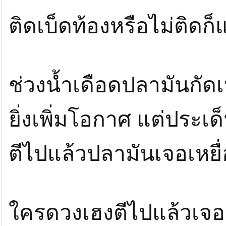
5.อย่าไปกดดันตัวเองโดยการมองคนอื่นที
ติดเบ็ดท้องหรือไม่ติดก็
6.ต้องไปบ่อยๆจะจับจุดได้เองบุฟเฟ่ที่เป็นบ่
บ่อยๆจะรู้
ถ้าเป็นบุฟเฟ่ที่จัดตามวังกุ้งผมจะเล็งตรงปร
ช่วงน้ำเดือดปลามันกัดเ
ถ้าบุฟเฟ่ตามบ่อเลี้ยงก็หาจุดที่คิดว่าเป็นจุ
ยิ่งเพิ่มโอกาศ แต่ประเด็
ทั้งหมดทั้งมวลผมเดาๆเอานะครับ
ตีไปแล้วปลามันเจอเหยื
ปล.อย่ากดดันตัวเองด้วยการมองคนอื่นที่
ใครดวงเฮงตีไปแล้วเจ