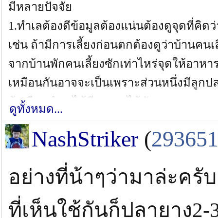
มีหลายปัจจัย
1.ทำเลต้องดีข้อมูลต้องแน่นต้องดูจุดที่คิด
เช่น ถ้ามีการเลี้ยงก่อนตกต้องดูว่าบ้านคนเล
จากบ้านพักคนเลี้ยงซักเท่าไหร่จุดให้อาหารจะ
เหมือนกันอาจจะเป็นเพราะส่วนหนึ่งมีลูกปล
ถ้าเลือกทำเลได้ดีอาจจะได้ตัวเยอะ
ดูทั้งหมด...
2.อุปกรณ์ในช่วงนาทีทองต้องแน่นอนใช้คัน
NashStriker
(
29365
กว่า30สายเมนต้องPE1.5+เอาปลาเข้าไวๆช่
คันที่1ได้ยกปลาขึ้นไว้ก่อนเอาอีกคันมาต
อย่างที่น้าๆว่ามาล่ะครับ
3.เหยื่อนาทีทองต้องใช้ปลายางตัวขนาด2-3นิ้
ต้องสะบัดทุกความเร็ว
ที่เห็นใช้กันก็ปลายาง2-3น
4.ความเร็วในการกรอต้องลองดูเริ่มจากไม้