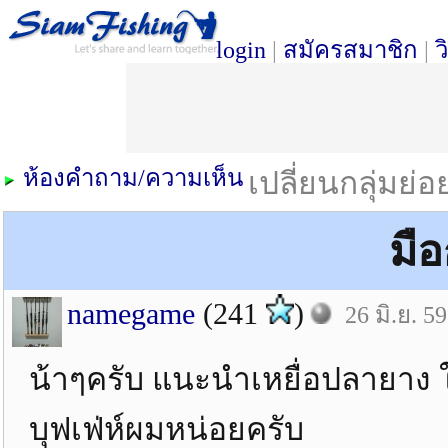
login
|
สมัครสมาชิก
|
ว
ห้องคำถาม/ความเห็น
เปลี่ยนกลุ่มย่
มื
namegame
(241
)
26 มิ.ย. 5
น้าๆครับ แนะนำเหยื่อปลายาง ใ
บุฟเฟ่ห์ผมหน่อยครับ