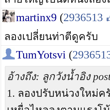
martinx9
(
2936513
ลองเปลี่ยนท่าตีดูครับ
TumYotsvi
(
293651
อ้างถึง: ลูกวังน้ำอิง po
1. ลองปรับหน่วงใหม่ครั
เหยื่อไหลลงตามแรงโน้มถ