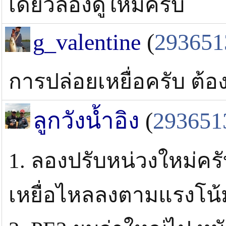
เดี๋ยวลองดูใหม่ครับ
g_valentine
(
293651
การปล่อยเหยื่อครับ ต้
ลูกวังน้ำอิง
(
293651
1. ลองปรับหน่วงใหม่ครั
เหยื่อไหลลงตามแรงโน้มถ่