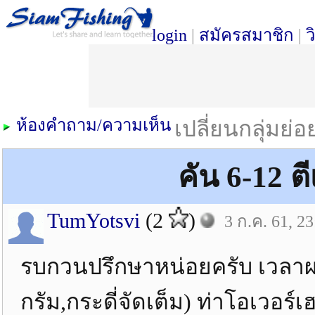
login
|
สมัครสมาชิก
|
ว
ห้องคำถาม/ความเห็น
เปลี่ยนกลุ่มย่
คัน 6-12 ต
TumYotsvi
(2
)
3 ก.ค. 61, 23
รบกวนปรึกษาหน่อยครับ เวลาผมตี
กรัม,กระดี่จัดเต็ม) ท่าโอเวอร์เ