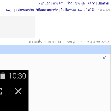
หน้าแรก
|
กระดาน
|
รีวิว
|
ประมูล
|
ตลาด
|
เปิดท้าย
login
|
สมัครสมาชิก
|
วิธีสมัครสมาชิก
|
ลืมชื่อ/รหัส
|
login ไม่ได้?
|
7 ส.ค. 69
ความเห็น: 4 - [9 ก.ย. 61, 19:09] ดู: 1,271 - [6 ส.ค. 69, 22:25]
1