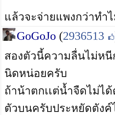
แล้วจะจ่ายแพงกว่าทำไ
GoGoJo
(
2936513
สองตัวนี้ความลื่นไม่หนีก
นิดหน่อยครับ
ถ้าน้าตกเเต่น้ำจืดไม่ไ
ตัวบนครับประหยัดตังค์ไ