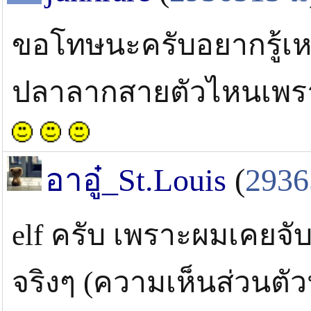
ขอโทษนะครับอยากรู้เหมื
ปลาลากสายตัวไหนเพรา
อาอู๋_St.Louis
(
2936
elf ครับ เพราะผมเคยจับม
จริงๆ (ความเห็นส่วนตั