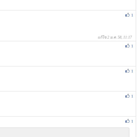
1
แก้ไข 2 ม.ค. 58, 11:17
1
1
1
1