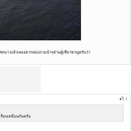
กาศหนาวแล้วเลยอยากสอบถามน้าๆท่านผู้เชี่ยวชาญครับว่า
1
เรียบเหมือนกันครับ