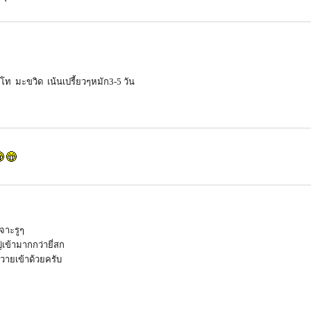
โท มะขวิด เน้นเปรี้ยวๆหมัก3-5 วัน
เจาะรูๆ
่เข้ามากกว่ายี่สก
สวายเข้าด้วยครับ