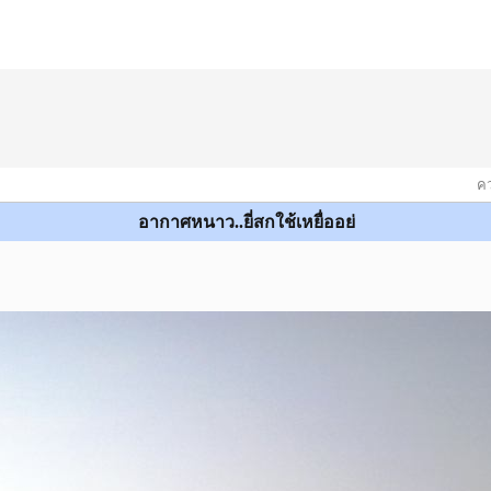
คว
อากาศหนาว..ยี่สกใช้เหยื่ออย่