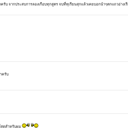
หมดครับ จากประสบการลองเกือบทุกสูตร จบที่ทุเรียนสุกแล้วเคยบอกน้าๆตกแถวอ่างเร
้าครับ
ีที่สุดสำหรับผม