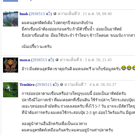
huak
(
2936513
)
ความเห็นที่ 9 : 11 ม.ค. 58, 09:40
ผมคนอุตรดิตถ์เด้อ ไปตกทุกปี ตอนกลับบ้าน
ยี่สกเขื่อนน้าต้องอ่อยก่อนครับ ถ้ามีตัวขึ้นน้ำ อ่อยเป็นอาทิตย์
ยิ่งปลาเขื่อนด้วย มี่ผมใช้ประจำ รำใหม่ๆ ข้าวโพดบด ขนมปัง กากสา
เน้นเปรี้ยว นะครับ
man.u
(
2936513
)
ความเห็นที่ 8 : 5 ม.ค. 58, 21:45
อ้าว มีแต่คนอุต'ดิต เขาคุยกันดิ ผมคนลพ'รี มาเก็บข้อมูลครับ
Tenshiro
(
2936513
)
ความเห็นที่ 7 : 4 ม.ค. 58, 03:37
การอ่อยปลาตามเขื่อนหรืออ่างใหญ่ๆแบบนี้ อ่อยเป็นอาทิตย์ครับ
ปลาถึงมีโอกาสเข้า ที่ผมเคยตกที่เขื่อนดิน ใช้รำเปล่าๆ ใส่กระสอบปุ๋ย
เยอะๆหน่อยแล้วมัดหิน ถ่วงลงเลยครับ ทิ้งไว้ 5-7 วัน อาจจะมีสัตว์ใหญ
ที่น้าต้องการครับ ผมเคยใช้กระสอบปุ๋ย 2-3 ลูก อ่อยไว้พร้อมกัน มีฝูง
ลองดูน้าท่านอื่นอีกครับเพื่อเป็นแนวทาง
ผมคนอุตรดิตถ์เหมือนกันครับ ผมคนอยู่บ้านท่าปลาครับ