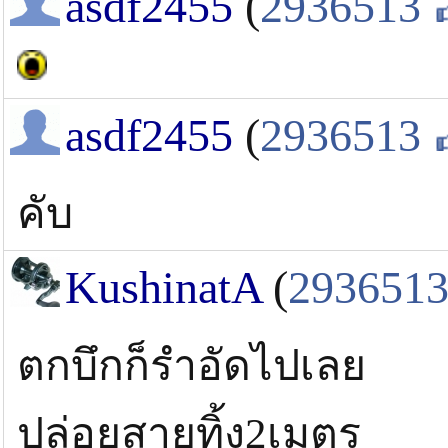
asdf2455
(
2936513
ทางฝั่งใหญ่ แพกลาง เดินเข้าไปท้าย ๆ หน่
( ระวังผิดคิวโดยช่อนอเมซอลด้วยนะครับ ใส
เอ็น 25 ปอนด์วันธรรมดาไหวครับ (คนน้อยเด
asdf2455
(
2936513
ลองไปทดลองดูหละกันครับ ( เห็นช่วงหลังบอ
หรือเปล่าครับ)
คับ
KushinatA
(
293651
ตกบึกก็รำอัดไปเลย
ปล่อยสายทิ้ง2เมตร