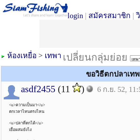
login
|
สมัครสมาชิก
|
ว
ห้องเหยื่อ
>
เทพา
เปลี่ยนกลุ่มย่อย
ขอวิธีตกปลาเทพา
asdf2455
(11
)
6 ก.ย. 52, 11:
<u>ความเป็นมา</u>
ตกเวลาไหนตรงไหน
<u>ปลาที่ตกได้</u>
เยื่อผสมยังไง