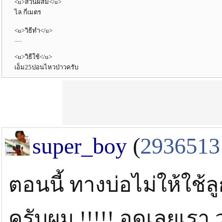
<u>ส่วนผสม</u>
ไล กี่เมตร
<u>วิธีทำ</u>
.....
<u>วิธีใช้</u>
เอ็ม25ปอนไหวป่าวครับ
super_boy
(
2936513
ตอนนี้ ทางบ่อไม่ให้ใช้
ครับผม.!!!!! อดเลยเรา