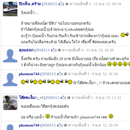
บึกเห็น..คร้าม
(
2936515
)
ความเห็นที่ 5 : 12 พ.ย. 52, 09:10
กุ้งแม่น้ำ.....
ถ้าหมายที่ลงเบ็ด"มีตัว" รอไม่นานหรอกครับ
ถ้าได้ตกกุ้งแม่น้ำ(เจ้าพระยา) และเคยตกกุ้งบ่อ
จะรู้ว่า กุ้งแม่น้ำ กินง่าย กินเร็ว กินเข้าปากเต็มๆกว่ากุ้งบ่อ เยอะ
แถมกินไม่เลือกซะด้วย ไส้เดือน ใจไก่ เซี่ยงจี๊ ซัดหมดล่ะครับ
คุณเอนก
(
2936513
)
ความเห็นที่ 4 : 11 พ.ย. 52, 18:36
จิ้งหรีด ครับ จ่ายเพิ่มอีก 20 บาท มีเป็นบางบ่อ เกี่ยวเบ็ดทางหัวทะล
3 ตัวก็น่าจะจับทางถูก กุ้งบ่อจะต่างกับกุ้งแม่น้ำเล็กน้อย
phantom744
(
2936513
)
ความเห็นที่ 3 : 9 พ.ย. 52, 16:30
น้าโต๊ดซะงั้น!+_+! ถ้าจะตกตามบ่อต
โต๊ดซะงั้น!+_+!
(
2936513
)
ความเห็นที่ 2 : 9 พ.ย. 52, 13:31
ขอเหยื่อและวิธีตกกุ้งหน่อยคับ
บ่อ หรือ แม่น้ำ
ถ้าแม่น้ำก็ตามน้า phantom744 เลย
phantom744
(
2936513
)
ความเห็นที่ 1 : 9 พ.ย. 52, 10:29