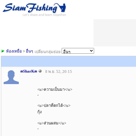
ห้องเหยื่อ
>
อื่นๆ
เปลี่ยนกลุ่มย่อย
๓SharK๓
8 พ.ย. 52, 20:15
<u>ความเป็นมา</u>
-
<u>ปลาที่ตกได้</u>
กุ้ง
<u>ส่วนผสม</u>
-