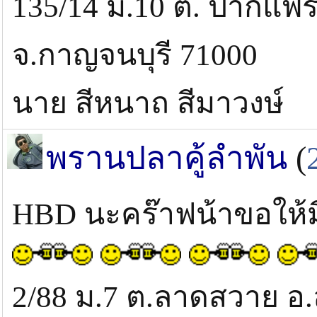
135/14 ม.10 ต. ปากแพร
จ.กาญจนบุรี 71000
นาย สีหนาถ สีมาวงษ์
พรานปลาคู้ลำพัน
(
HBD นะคร๊าฟน้าขอให้
2/88 ม.7 ต.ลาดสวาย อ.