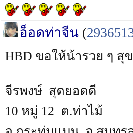
อ็อดท่าจีน
(
293651
HBD ขอให้น้ารวย ๆ สุ
จีรพงษ์ สุดยอดดี
10 หมู่ 12 ต.ท่าไม้
อ.กระทุ่มแบน จ.สมุทร