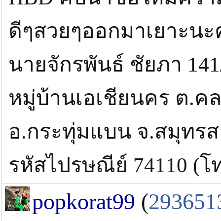
ดีๆสวยๆออกมาเยาะนะ
นายจักรพันธ์ ชัยภา 141/
หมู่บ้านเอเชียนคร ต.คล
อ.กระทุ่มแบน จ.สมุทร
รหัสไปรษณีย์ 74110 (โ
popkorat99
(
293651