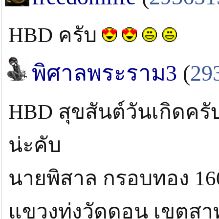
HBD ครับ
พิศาลพระราม3
(
29
HBD สุขสันต์วันเกิดคร
น่ะคับ
นายพิสาล กรอบทอง 160/
แขวงทุ่งวัดดอน เขตสา