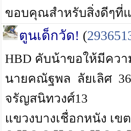
ขอบคุณสำหรับสิ่งดีๆที่
ตูนเด็กวัด!
(
293651
HBD คับน้าขอให้มีคว
นายคณัฐพล ลัยเลิศ 36/
จรัญสนิทวงศ์13
แขวงบางเชื่อกหนัง เขตต