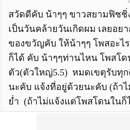
สวัดดีคับ น้าๆๆ ขาวสยามฟิชชิ่ง
เป็นวันคล้ายวันเกิดผม เลยอยา
ของขวัญคับ ให้น้าๆๆ โพสอะไรก็
ก็ได้ คับ น้าๆๆท่านไหน โพสโด
ตัว(ตัวใหญ่5.5) หมดเขตุรับทุก
นะคับ แจ้งที่อยู่ด้วยนะคับ (ถ้
ย่ำ (ถ้าไม่แจ้งแต่โพสโดนในก็