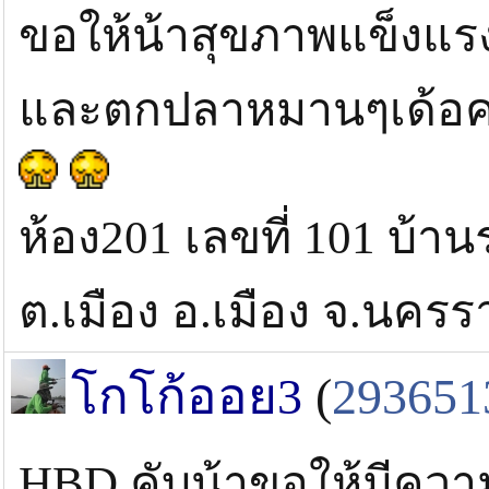
ขอให้น้าสุขภาพแข็งแรง 
และตกปลาหมานๆเด้อค
ห้อง201 เลขที่ 101 บ้า
ต.เมือง อ.เมือง จ.นคร
โกโก้ออย3
(
293651
HBD คับน้าขอให้มีคว