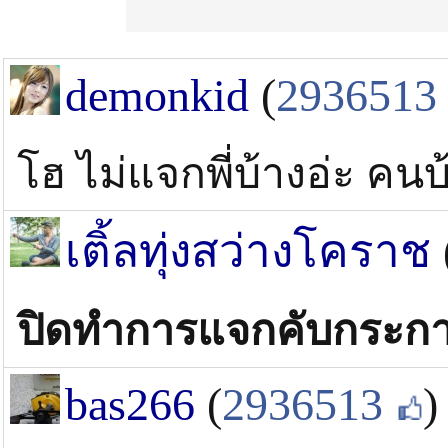
demonkid
(
2936513
โฮ ไม่แจกพี่บ้างอ่ะ คนบ
เติ้ลทุ่งสว่างโคราช
ปิดทำการแจกคับกระกา
bas266
(
2936513
)