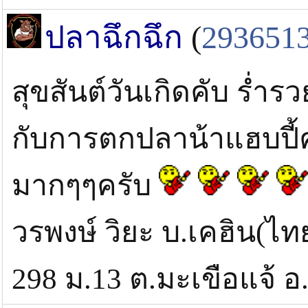
ปลาฉึกฉึก
(
293651
สุขสันต์วันเกิดคับ ร่ำร
กับการตกปลาน้าแฮบปี้
มากๆๆครับ
วรพงษ์ วิยะ บ.เคฮิน(ไ
298 ม.13 ต.มะเขือแจ้ อ