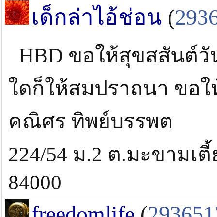
เด็กล่าไอ้ช่อน
(
293
HBD ขอให้สุขสสันต์วันเ
ใดก็ให้สมปราถนา ขอให้
คณิศร ทิพย์บรรพต
224/54 ม.2 ต.มะขามเตี้ย
84000
freedomlife
(
293651