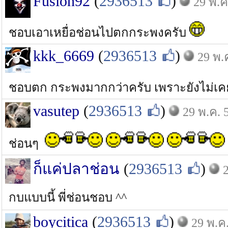
Fusion92
(
2936513
)
29 พ.ค
ชอบเอาเหยื่อช่อนไปตกกระพงครับ
kkk_6669
(
2936513
)
29 พ.
ชอบตก กระพงมากกว่าครับ เพราะยังไม่เ
vasutep
(
2936513
)
29 พ.ค. 
ช่อนๆ
ก็แค่ปลาช่อน
(
2936513
)
กบแบบนี้ พี่ช่อนชอบ ^^
boycitica
(
2936513
)
29 พ.ค