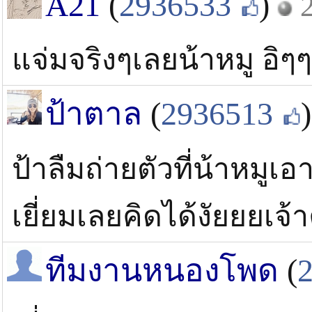
A21
(
2936533
)
แจ่มจริงๆเลยน้าหมู อิๆ
ป้าตาล
(
2936513
)
ป้าลืมถ่ายตัวที่น้าหมูเ
เยี่ยมเลยคิดได้งัยยยเจ้
ทีมงานหนองโพด
(