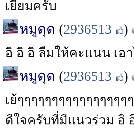
เยี่ยมครับ
หมูดุด
(
2936513
)
อิ อิ อิ ลืมให้คะแนน เอ
หมูดุด
(
2936513
)
เย้ๆๆๆๆๆๆๆๆๆๆๆๆๆๆๆๆ
ดีใจครับที่มีแนวร่วม อิ อิ