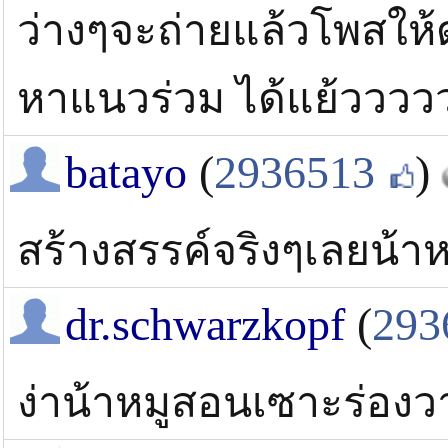
ว่างๆจะถ่ายแล้วโพสให้ดู 
หาแนวร่วม ได้แย้วววว
batayo
(
2936513
)
สร้างสรรค์จริงๆเลยน้าห
dr.schwarzkopf
(
293
ง่าน้าหมูสอนเซาะร่องว