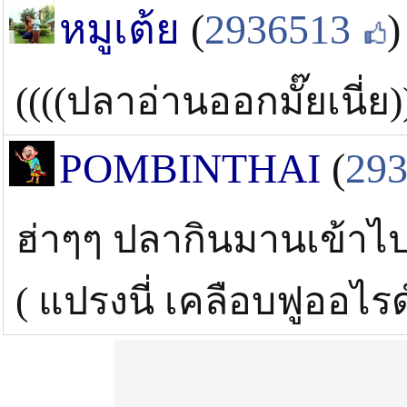
หมูเต้ย
(
2936513
)
((((ปลาอ่านออกมั๊ยเนี่ย)
POMBINTHAI
(
29
ฮ่าๆๆ ปลากินมานเข้าไป 
( แปรงนี่ เคลือบฟูออไรด์ด