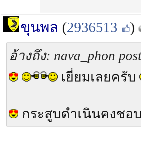
ขุนพล
(
2936513
)
อ้างถึง: nava_phon post
เยี่ยมเลยครับ
กระสูบดำเนินคงชอ