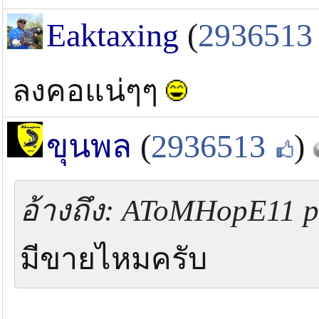
Eaktaxing
(
2936513
ลงคอแน่ๆๆ
ขุนพล
(
2936513
)
อ้างถึง: AToMHopE11 po
มีขายไหมครับ