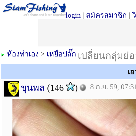
login
|
สมัครสมาชิก
|
ว
ห้องทำเอง
>
เหยื่อปลั๊ก
เปลี่ยนกลุ่มย่
เอ
ขุนพล
(146
)
8 ก.ย. 59, 07:3