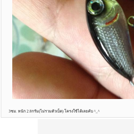
3ซม. หนัก 2.8กรัม(ไม่รวมตัวเบ็ด) โครงใช้ได้เลยคับ ^_^