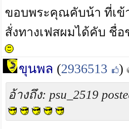
ขอบพระคุณคับน้า ที่เข
สั่งทางเฟสผมได้คับ ชื่
ขุนพล
(
2936513
)
อ้างถึง: psu_2519 poste