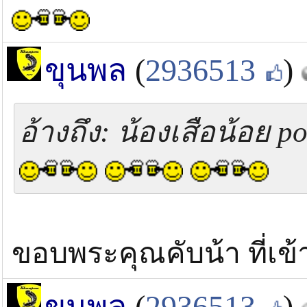
ขุนพล
(
2936513
)
อ้างถึง: น้องเสือน้อย po
ขอบพระคุณคับน้า ที่เข
ขุนพล
(
2936513
)