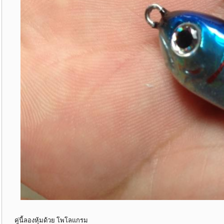
คู่นี้ลองหุ้มด้วย โพโลแกรม