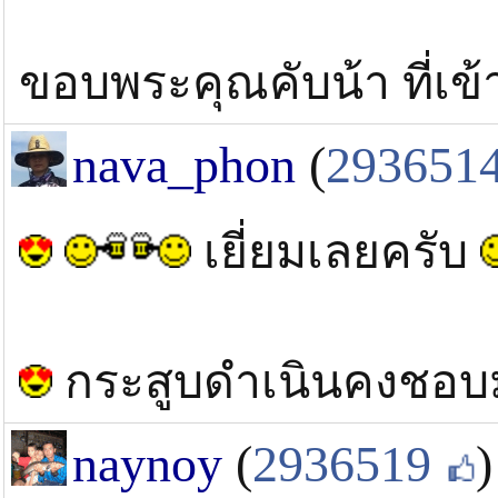
ขอบพระคุณคับน้า ที่เข
nava_phon
(
293651
เยี่ยมเลยครับ
กระสูบดำเนินคงชอ
naynoy
(
2936519
)