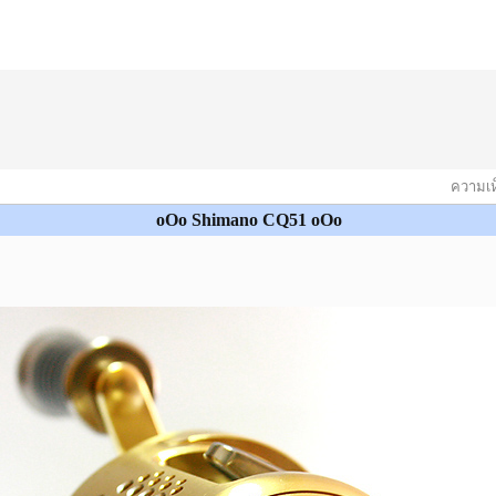
ความเห็
oOo Shimano CQ51 oOo