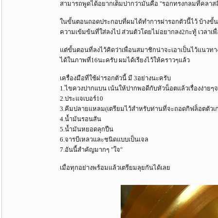
สามารถพูดได้อยากเต็มปากว่ามันคือ "รอกทรงกลมที่คลา
ในขั้นตอนถอดประกอบที่ผมได้ทำการผ่ารอกตัวนี้ไว้ บ้างขั
ความเข้มข้นที่ใส่ลงไป ส่วนตัวโดยไม่อยากลง2กะทู้ เวลาเพ
แต่ขั้นตอนที่ลงไว้คิดว่าเพื่อนสมาชิกน่าจะเอาเป็นไว้แ
ได้ในภาพที่16นะครับ ผมได้เรียงไว้ให้คราวๆแล้ว
เครื่องมือที่ใช้ผ่ารอกตัวนี้ มี 3อย่างนะครับ
1.ไขควงปากแบน เน้นให้ปากพอดีกับหัวน็อตแล้วเรื่องง่ายๆจ
2.ประแจเบอร์10
3.คีมปลายแหลม(เตรียมไว้สำหรับท่านที่จะถอดกิฟล็อตตัวเก
4.น้ำมันรอนสัน
5.น้ำมันหยอดลุกปืน
6.จารบีเหลวและชนิดแบบเป็นเจล
7.อันนี้สำคัญมากๆ "ใจ"
เมื่อทุกอย่างพร้อมแล้วเตรียมลุยกันได้เลย