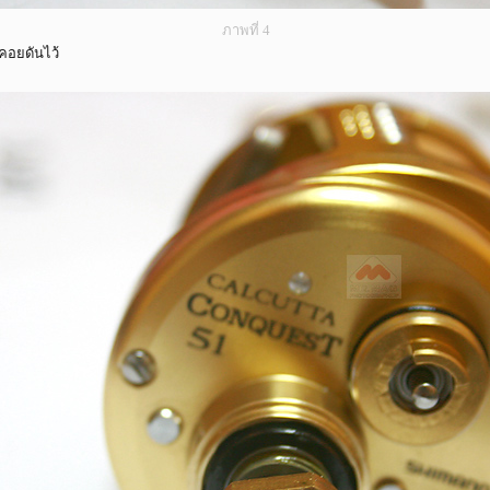
ภาพที่ 4
คอยดันไว้