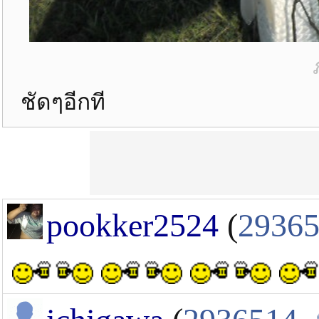
ชัดๆอีกที
pookker2524
(
2936