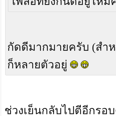
ไพลอทยังกินดีอยู่ไหมค
กัดดีมากมายครับ (สำห
ก็หลายตัวอยู่
ช่วงเย็นกลับไปตีอีกรอบด