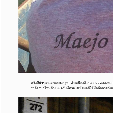
สวัสดีน้าๆชาวsiamfishingทุกท่านเนื่องด้วยความสดของพวกผมจ
**ต้องขอโทษด้วยนะครับที่ภาพไม่ชัดพอดีใช้มือถือถ่ายกัน