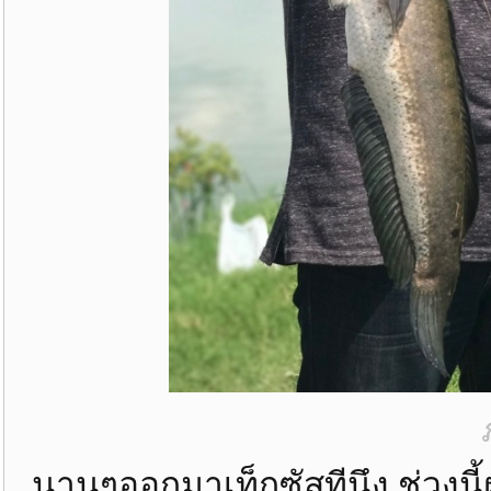
นานๆออกมาเท็กซัสทีนึง ช่วงน