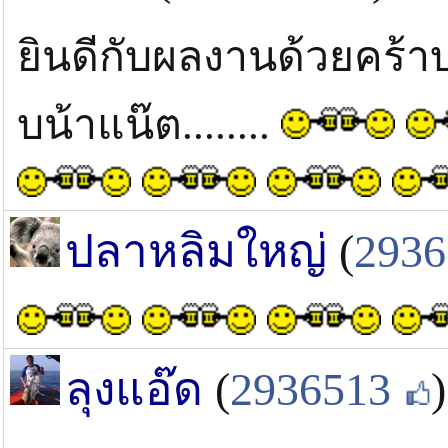
ยินดีกับผลงานด้วยค
บน้าแน๊ต........
ปลาหลิมใหญ่
(
2936
ลุงแอ๊ด
(
2936513
)