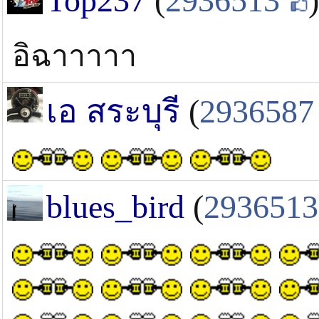
Top237
(
2936513
)
อิฉาาาาา
เอ สระบุรี
(
2936587
blues_bird
(
2936513