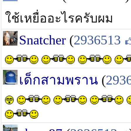
ใช้เหยื่ออะไรครับผม
Snatcher
(
2936513
เด็กสามพราน
(
293