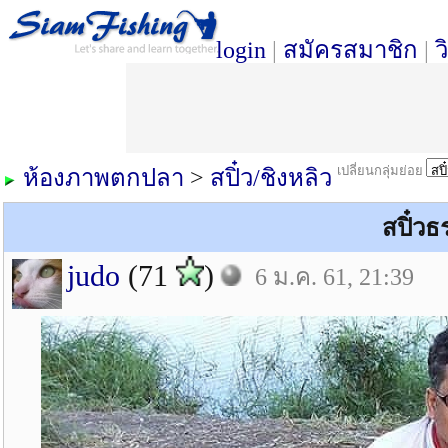
login
|
สมัครสมาชิก
|
ว
เปลี่ยนกลุ่มย่อย
ห้องภาพตกปลา
>
สปิ๋ว/ชิงหลิว
สปิ๋วธ
judo
(71
)
6 ม.ค. 61, 21:39