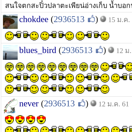
สนใจตกสะปิ๋วปลาตะเพียน่อ่างเก็บ น้ำบอก
chokdee
(
2936513
)
15 ม.ค.
blues_bird
(
2936513
)
12 ม.
never
(
2936513
)
12 ม.ค. 61