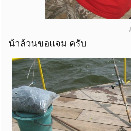
น้าล้วนขอแจม ครับ