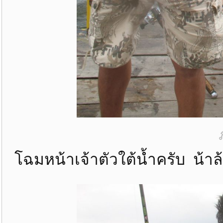
โฉมหน้าเจ้าตัวใต้น้ำครับ น้าล้