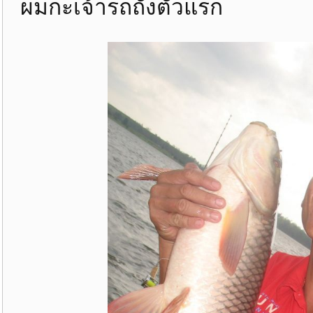
ผมกะเจ้ารถถังตัวแรก