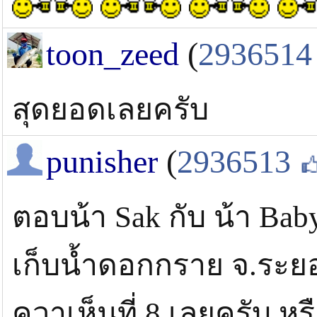
toon_zeed
(
2936514
สุดยอดเลยครับ
punisher
(
2936513
ตอบน้า Sak กับ น้า Baby 
เก็บน้ำดอกกราย จ.ระย
ควาเห็นที่ 8 เลยครับ หร