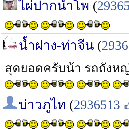
ไผ่ปากน้ำโพ
(
2936
น้ำฝาง-ท่าจีน
(
2936
สุดยอดครับน้า รถถัง
บ่าวภูไท
(
2936513