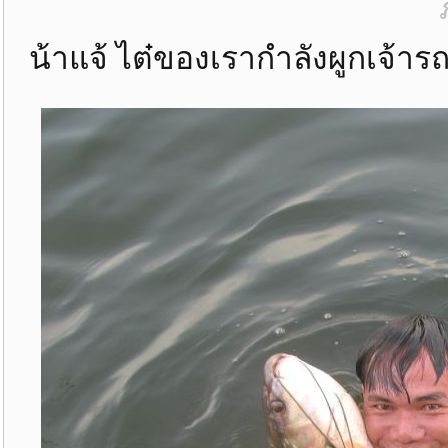
น้าแจ้ ไต๋ของเรากำลังผูกเจ้ารถ