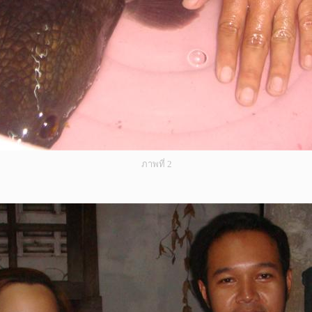
ภาพที่ 2