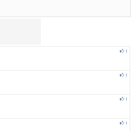
1
1
1
1