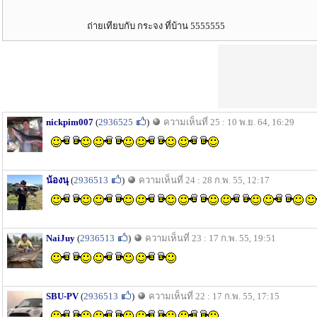
ถ่ายเทียบกับ กระจง ที่บ้าน 5555555
nickpim007
(
2936525
)
ความเห็นที่ 25 : 10 พ.ย. 64, 16:29
น้องนุ
(
2936513
)
ความเห็นที่ 24 : 28 ก.พ. 55, 12:17
NaiJuy
(
2936513
)
ความเห็นที่ 23 : 17 ก.พ. 55, 19:51
SBU-PV
(
2936513
)
ความเห็นที่ 22 : 17 ก.พ. 55, 17:15