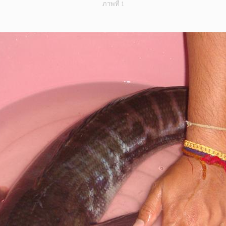
ภาพที่ 1