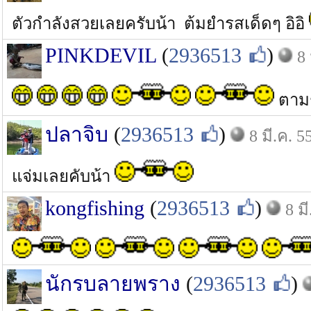
ตัวกำลังสวยเลยครับน้า ต้มยำรสเด็ดๆ อิอิ
PINKDEVIL
(
2936513
)
8 
ตามช
ปลาจิบ
(
2936513
)
8 มี.ค. 5
แจ่มเลยคับน้า
kongfishing
(
2936513
)
8 มี
นักรบลายพราง
(
2936513
)