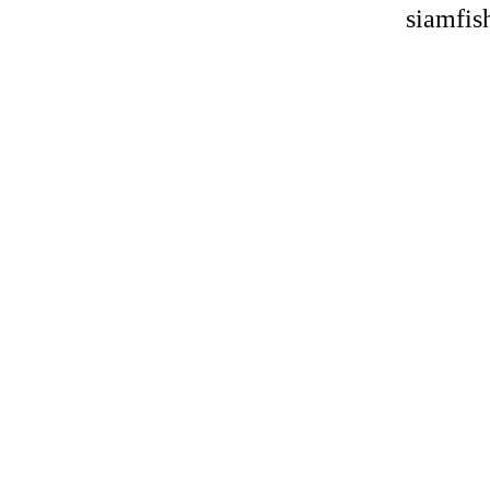
siamfis