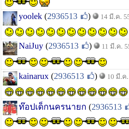
yoolek
(
2936513
)
14 มี.ค. 5
NaiJuy
(
2936513
)
11 มี.ค. 5
kainarux
(
2936513
)
10 มี.ค.
ท๊อปเด็กนครนายก
(
2936513