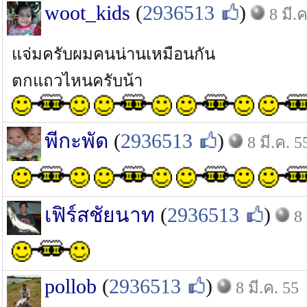
woot_kids
(
2936513
)
8 มี.
แจ่มครับผมคนน่านเหมือนกัน
ตกแถวไหนครับน้า
พีกะพัด
(
2936513
)
8 มี.ค. 5
เฟิร์สชัยนาท
(
2936513
)
8 
pollob
(
2936513
)
8 มี.ค. 55