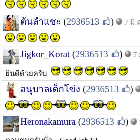
ต้นลำแชะ
(
2936513
)
7 มี.
Jigkor_Korat
(
2936513
)
7 
ยินดีด้วยครับ
อนุบาลเด็กโข่ง
(
2936513
)
Heronakamura
(
2936513
)