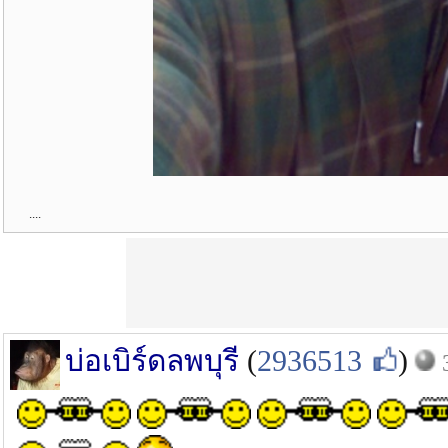
....
บ่อเบิร์ดลพบุรี
(
2936513
)