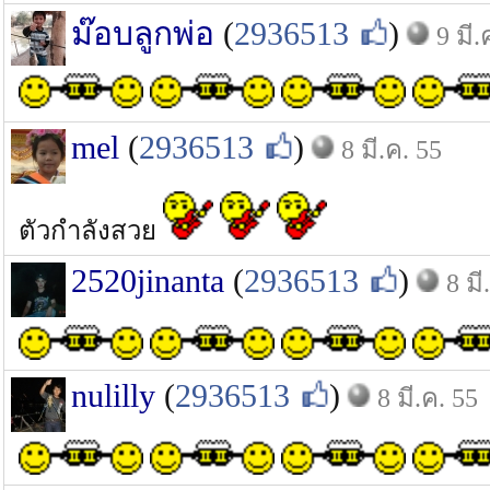
ม๊อบลูกพ่อ
(
2936513
)
9 มี.
mel
(
2936513
)
8 มี.ค. 55
ตัวกำลังสวย
2520jinanta
(
2936513
)
8 มี
nulilly
(
2936513
)
8 มี.ค. 55