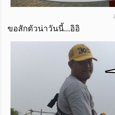
ขอสักตัวน่าวันนี้...อิอิ