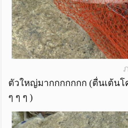
ภ
ตัวใหญ่มากกกกกกก (ตื่นเต้นโ
ๆ ๆ ๆ )