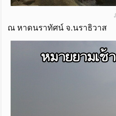
ณ หาดนราทัศน์ จ.นราธิวาส