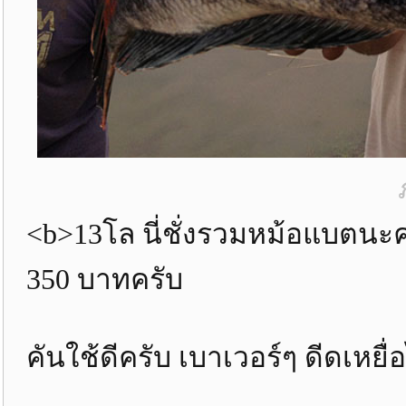
<b>13โล นี่ชั่งรวมหม้อแบตนะ
350 บาทครับ
คันใช้ดีครับ เบาเวอร์ๆ ดีดเหย