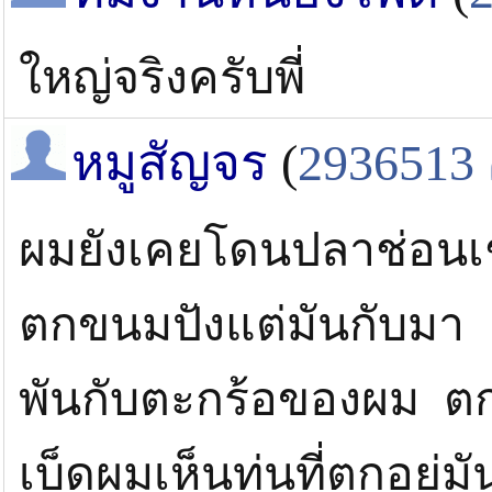
ใหญ่จริงครับพี่
หมูสัญจร
(
2936513
ผมยังเคยโดนปลาช่อนเ
ตกขนมปังแต่มันกับมา
พันกับตะกร้อของผม ต
เบ็ดผมเห็นทุ่นที่ตกอยู่