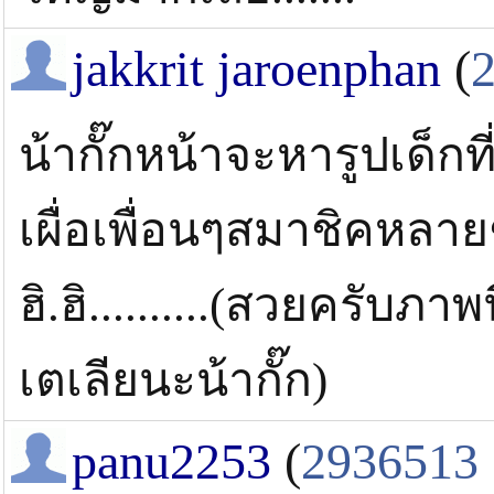
jakkrit jaroenphan
(
น้ากั๊กหน้าจะหารูปเด็กท
เผื่อเพื่อนๆสมาชิคหลา
ฮิ.ฮิ..........(สวยครับภ
เตเลียนะน้ากั๊ก)
panu2253
(
2936513