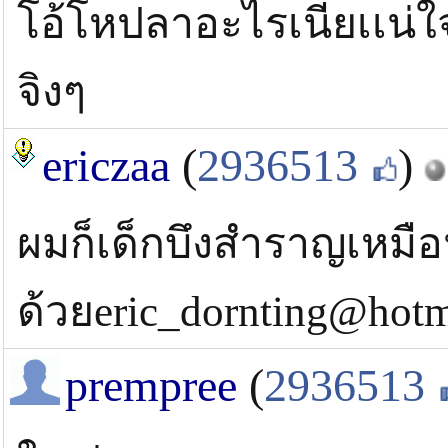
โอ้โหปลาอะไรเนี่ยเเน่
จิงๆ
ericzaa
(
2936513
)
ผมก็เด็กบึงสำราญเหมื
ด้วยeric_dornting@hotm
prempree
(
2936513