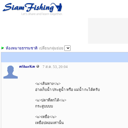
ห้องหมายธรรมชาติ
เปลี่ยนกลุ่มย่อย
๓SharK๓
7 ส.ค. 53, 20:04
<u>เส้นทาง</u>
อ่างเก็บน้ำ ประตูน้ำ หรือ แม่น้ำ กะได้ครับ
<u>ปลาที่ตกได้</u>
กระสูบบบบ
<u>เหยื่อ</u>
เหยื่อปลอมเท่านั้น