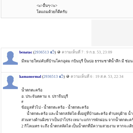
<u>อื่นๆ</u>
โดแถมด้วยก็ดีครับ
benatac
(
2936513
)
ความเห็นที่ 7 : 9 ก.ย. 53, 23:09
มีหมายใหม่คับที่บ้านโคกอุดม กบินบุรี ป็นบ่อ ธรรมชาติน้ำลึก มี ช่
kamanormal
(
2936513
)
ความเห็นที่ 6 : 19 ส.ค. 53, 22:34
น้ำตกตะคร้อ
อ. ประจันตคาม จ. ปราจีนบุรี
#
ข้อมูลทั่วไป - น้ำตกตะคร้อ - น้ำตกตะคร้อ
น้ำตกตะคร้อ และน้ำตกสลัดได ตั้งอยู่ที่บ้านตะคร้อ ตำบลบุฝ้าย น
ส่วนทางด้านฝั่งขวาเป็นป่าโปร่ง เหมาะแก่การพักผ่อน จากน้ำตกตะค
2 กิโลเมตร จะถึง น้ำตกสลัดได เป็นน้ำตกที่มีความสวยงาม หากจะเดิ