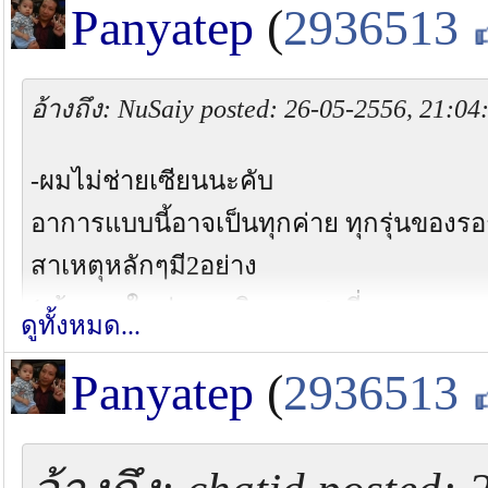
Panyatep
(
2936513
อ้างถึง: NuSaiy posted: 26-05-2556, 21:04
-ผมไม่ช่ายเซียนนะคับ
อาการแบบนี้อาจเป็นทุกค่าย ทุกรุ่นของร
สาเหตุหลักๆมี2อย่าง
1 ถ้ารอกใหม่ อาจเกิดจากศรที่แทงเขาควายตื
ดูทั้งหมด...
เวล ผมแก้โดยการนำมีดมารนไฟแล้วปาดต
Panyatep
(
2936513
2 ถ้ารอกใช้งานแล้ว ส่วนมาเกิดจากปุ่มที่ดั
บางๆ อยู่เมื่อเกิดการเสียดสีก็มีบ้างที่จะส
ทำการถอดออกมาวัดแล้วก็เสริมเข้าไป ก็ห