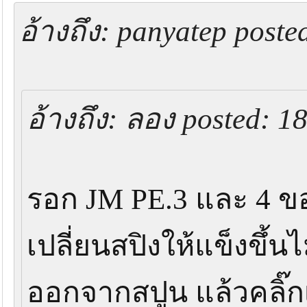
อ้างถึง: panyatep poste
ส่งไปที่ 7 ทะเล แล้วเปลี่ยนสปริงให้ผม เ
อีกที ครั้งนี้ผมบอกว่าถ้าไม่ดีขึ้นขอเปลี
อ้างถึง: ลอง posted: 1
รอดูตอนจบของเรื่องนี้อยู่นะครับ รอกผ
รอก JM PE.3 และ 4 
ห้าตัวเองครับ กลัวว่าจะเจอเหตุการ์ณแบบ
เปลี่ยนสปิงให้แข็งขึ้
ของน้ามีปัญหาอะไรมั้ยครับ โดยรวมผมชอบรอ
ออกจากสปูน แล้วคลิ๊ก