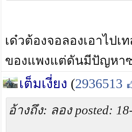
เด๋วต้องจอลองเอาไปเท
ของแพงแต่ดันมีปัญหาซะ
เต็มเงี่ยง
(
2936513
อ้างถึง: ลอง posted: 1