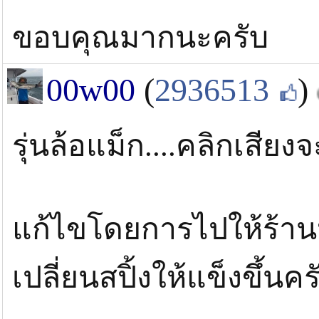
ขอบคุณมากนะครับ
00w00
(
2936513
)
รุ่นล้อแม็ก....คลิกเสียง
แก้ไขโดยการไปให้ร้านหร
เปลี่ยนสปิ้งให้แข็งขึ้นครั