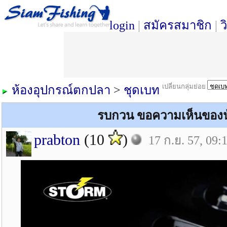
login
|
สมัครสมาชิก
|
ว
เปลี่ยนกลุ่มย่อย
ห้องอุปกรณ์ตกปลา
>
ชุดเบท
รบกวน ขอความเห็นของน้า
prabton
(10
)
17 ก.ย. 57, 09: