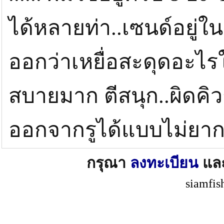
ได้หลายท่า..เซนด์อยู่ใ
ออกว่าเหยื่อสะดุดอะไรใ
สบายมาก ตีสนุก..ผิดคิวก
ออกจากรูได้แบบไม่ยาก
กรุณา
ลงทะเบียน
แล
siamfis