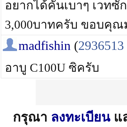
อยากได้คันเบาๆ เวทซัก1
3,000บาทครับ ขอบคุณม
madfishin
(
2936513
อาบู C100U ซิครับ
กรุณา
ลงทะเบียน
แ