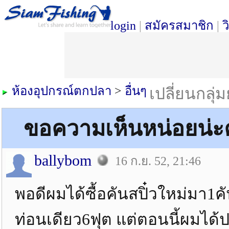
login
|
สมัครสมาชิก
|
ว
ห้องอุปกรณ์ตกปลา
>
อื่นๆ
เปลี่ยนกลุ่
ขอความเห็นหน่อยน่ะครั
ballybom
16 ก.ย. 52, 21:46
พอดีผมได้ซื้อคันสปิ๋วใหม่มา1ค
ท่อนเดียว6ฟุต แต่ตอนนี้ผมได้ป